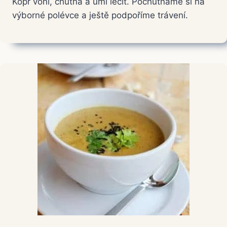
Kopr voní, chutná a umí léčit. Pochutnáme si na
výborné polévce a ještě podpoříme trávení.