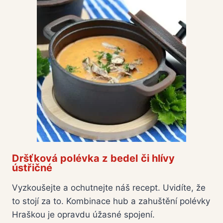
Dršťková polévka z bedel či hlívy
ústřičné
Vyzkoušejte a ochutnejte náš recept. Uvidíte, že
to stojí za to. Kombinace hub a zahuštění polévky
Hraškou je opravdu úžasné spojení.