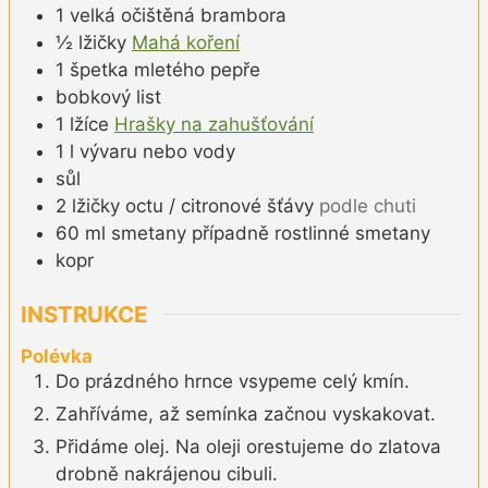
1
velká
očištěná brambora
½
lžičky
Mahá koření
1
špetka
mletého pepře
bobkový list
1
lžíce
Hrašky na zahušťování
1
l
vývaru nebo vody
sůl
2
lžičky
octu / citronové šťávy
podle chuti
60
ml
smetany případně rostlinné smetany
kopr
INSTRUKCE
Polévka
Do prázdného hrnce vsypeme celý kmín.
Zahříváme, až semínka začnou vyskakovat.
Přidáme olej. Na oleji orestujeme do zlatova
drobně nakrájenou cibuli.