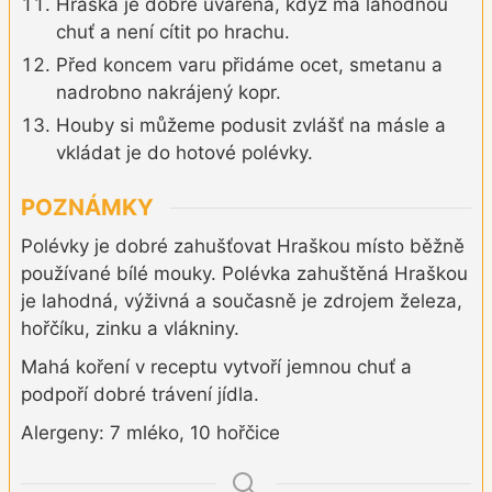
Hraška je dobře uvařená, když má lahodnou
chuť a není cítit po hrachu.
Před koncem varu přidáme ocet, smetanu a
nadrobno nakrájený kopr.
Houby si můžeme podusit zvlášť na másle a
vkládat je do hotové polévky.
POZNÁMKY
Polévky je dobré zahušťovat Hraškou místo běžně
používané bílé mouky. Polévka zahuštěná Hraškou
je lahodná, výživná a současně je zdrojem železa,
hořčíku, zinku a vlákniny.
Mahá koření v receptu vytvoří jemnou chuť a
podpoří dobré trávení jídla.
Alergeny: 7 mléko, 10 hořčice