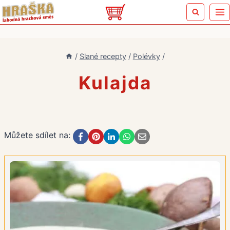
Přeskočit
na
obsah
/
Slané recepty
/
Polévky
/
Kulajda
Můžete sdílet na: