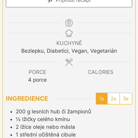
Připnout recept
KUCHYNĚ
Bezlepku, Diabetici, Vegan, Vegetarián
PORCE
CALORIES
4
porce
INGREDIENCE
1x
2x
3x
200
g
lesních hub či žampionů
½
lžičky
celého kmínu
2
lžíce
oleje nebo másla
1
střední
očištěná cibule