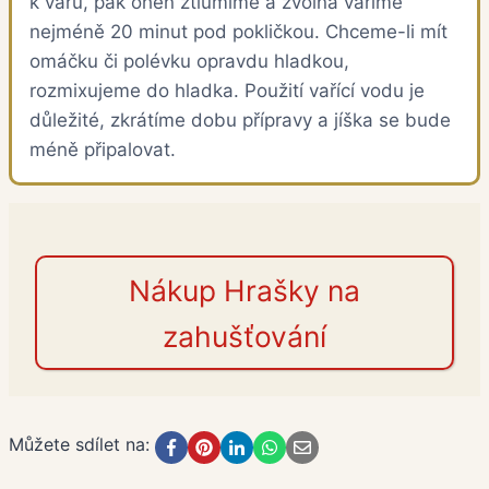
k varu, pak oheň ztlumíme a zvolna vaříme
nejméně 20 minut pod pokličkou. Chceme-li mít
omáčku či polévku opravdu hladkou,
rozmixujeme do hladka. Použití vařící vodu je
důležité, zkrátíme dobu přípravy a jíška se bude
méně připalovat.
Nákup Hrašky na
zahušťování
Můžete sdílet na: