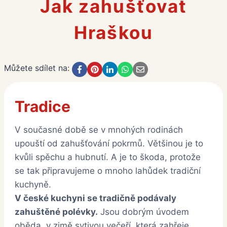
Jak zahušťovat
Hraškou
Můžete sdílet na:
Tradice
V současné době se v mnohých rodinách
upouští od zahušťování pokrmů. Většinou je to
kvůli spěchu a hubnutí. A je to škoda, protože
se tak připravujeme o mnoho lahůdek tradiční
kuchyně.
V české kuchyni se tradičně podávaly
zahuštěné polévky.
Jsou dobrým úvodem
oběda, v zimě sytivou večeří, která zahřeje.