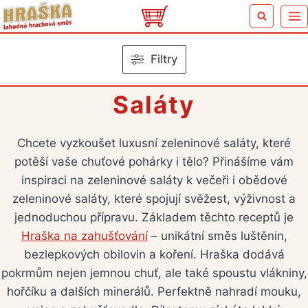
Přeskočit
na
obsah
Filtry
Saláty
Chcete vyzkoušet luxusní zeleninové saláty, které
potěší vaše chuťové pohárky i tělo? Přinášíme vám
inspiraci na zeleninové saláty k večeři i obědové
zeleninové saláty, které spojují svěžest, výživnost a
jednoduchou přípravu. Základem těchto receptů je
Hraška na zahušťování
– unikátní směs luštěnin,
bezlepkových obilovin a koření. Hraška dodává
pokrmům nejen jemnou chuť, ale také spoustu vlákniny,
hořčíku a dalších minerálů. Perfektně nahradí mouku,