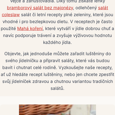
vejce a zahušťovadla. Díky tomu získáte lehký
bramborový salát bez majonézy
, odlehčený
salát
coleslaw
salát či letní recepty plné zeleniny, které jsou
vhodné i pro bezlepkovou dietu. V receptech je často
použité
Mahá koření
, které vytváří v jídle dobrou chuť a
navíc podporuje trávení a zvyšuje výživovou hodnotu
každého jídla.
Objevte, jak jednoduše můžete zařadit luštěniny do
svého jídelníčku a připravit saláty, které vás budou
bavit i chutnat celé rodině. Vyzkoušejte naše recepty,
ať už hledáte recept luštěniny, nebo jen chcete zpestřit
svůj jídelníček zdravou a chutnou variantou tradičních
salátů.