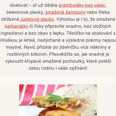
obalovat – ať už děláte
bramboráky bez vajec
,
zeleninové placky,
smažené žampiony
nebo třeba
oblíbené
cuketové placky
. Výhodou je i to, že smažené
karbanátky
či řízky připravíte snadno, bez složitých
ingrediencí a bez obav z lepku. Těstíčko na obalování s
Hraškou je lehké, nadýchané a výsledné pokrmy nejsou
mastné. Navíc přidáte do jídelníčku více vlákniny a
rostlinných bílkovin. Přesvědčte se, jak snadné je
vykouzlit křupavé smažené pochoutky, které potěší
celou rodinu i vaše zažívání!