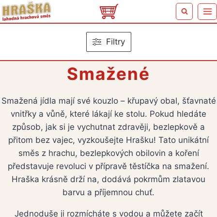
Přeskočit
na
obsah
Filtry
Smažené
Smažená jídla mají své kouzlo – křupavý obal, šťavnaté
vnitřky a vůně, které lákají ke stolu. Pokud hledáte
způsob, jak si je vychutnat zdravěji, bezlepkově a
přitom bez vajec, vyzkoušejte Hrašku! Tato unikátní
směs z hrachu, bezlepkových obilovin a koření
představuje revoluci v přípravě těstíčka na smažení.
Hraška krásně drží na, dodává pokrmům zlatavou
barvu a příjemnou chuť.
Jednoduše ji rozmícháte s vodou a můžete začít