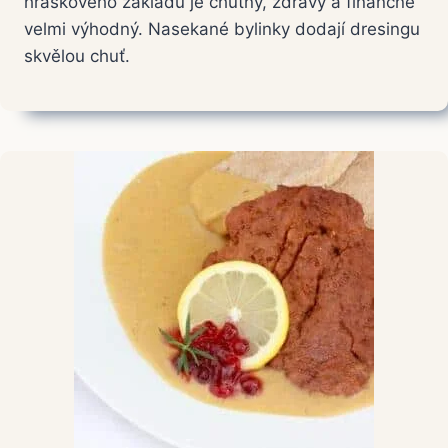
hraškového základu je chutný, zdravý a finančně
velmi výhodný. Nasekané bylinky dodají dresingu
skvělou chuť.