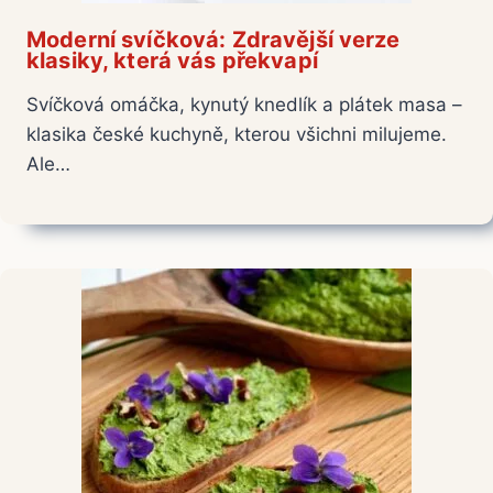
Moderní svíčková: Zdravější verze
klasiky, která vás překvapí
Svíčková omáčka, kynutý knedlík a plátek masa –
klasika české kuchyně, kterou všichni milujeme.
Ale…