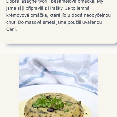
Dobré lasagne tvoří i bešamelová omáčka. My
jsme si ji připravili z Hrašky. Je to jemná
krémovová omáčka, které jídlu dodá neobyčejnou
chuť. Do masové směsi jsme použili uvařenou
Cerii.