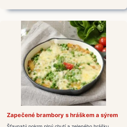
Zapečené brambory s hráškem a sýrem
Šťavnatý pokrm plný chutí a zeleného hrášku.