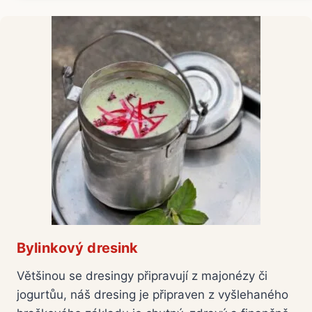
Bylinkový dresink
Většinou se dresingy připravují z majonézy či
jogurtůu, náš dresing je připraven z vyšlehaného