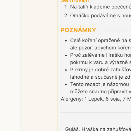
Na talíři klademe opečené
Omáčku podáváme s housk
POZNÁMKY
Celé koření opražené na 
ale pozor, abychom koření 
Proč zaléváme Hrašku hor
pokrmu k varu a výrazně se
Pokrmy je dobré zahušťov
lahodné a současně je zdr
Tento recept je názornou u
můžete snadno připravit v
Alergeny: 1 Lepek, 6 soja, 7 M
Guláš, Hraška na zahušťován