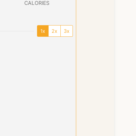
CALORIES
1x
2x
3x