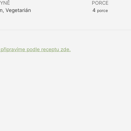
YNĚ
PORCE
an, Vegetarián
4
porce
i připravíme podle receptu zde.