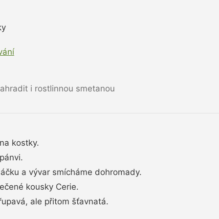
ky
vání
hradit i rostlinnou smetanou
na kostky.
pánvi.
máčku a vývar smícháme dohromady.
pečené kousky Cerie.
řupavá, ale přitom šťavnatá.