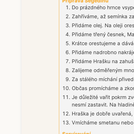
Příprava Segedínu
Do prázdného hrnce vsype
Zahříváme, až semínka z
Přidáme olej. Na oleji or
Přidáme třený česnek, Mahá
Krátce orestujeme a dávám
Přidáme nadrobno nakráje
Přidáme Hrašku na zahuš
Zalijeme odměřeným množ
Za stálého míchání přive
Občas promícháme a zkont
Je důležité vařit pokrm z
nesmí zastavit. Na hladině
Hraška je dobře uvařená, 
Vmícháme smetanu nebo m
Servírování