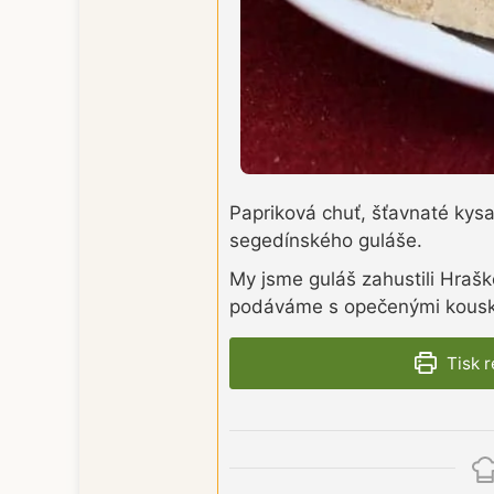
Papriková chuť, šťavnaté kys
segedínského guláše.
My jsme guláš zahustili Hrašk
podáváme s opečenými kousk
Tisk 