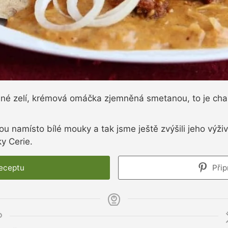
ané zelí, krémová omáčka zjemněná smetanou, to je char
ou namísto bílé mouky a tak jsme ještě zvýšili jeho výž
y Cerie.
receptu
Přip