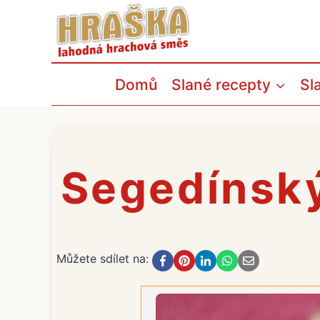
Přeskočit
na
obsah
Domů
Slané recepty
Sl
Segedínský
Můžete sdílet na: