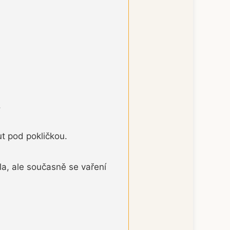
.
t pod pokličkou.
la, ale současně se vaření