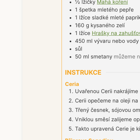
½
lžičky
Mahá koření
1
špetka
mletého pepře
1
lžíce
sladké mleté papri
160
g
kysaného zelí
1
lžíce
Hrašky na zahušťo
450
ml
vývaru nebo vody
sůl
50
ml
smetany
můžeme na
INSTRUKCE
Ceria
Uvařenou Cerii nakrájíme 
Cerii opečeme na oleji na 
Třený česnek, sójovou o
Vniklou směsí zalijeme o
Takto upravená Cerie je k