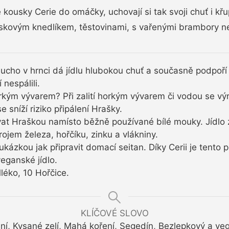
 kousky Cerie do omáčky, uchovají si tak svoji chuť i kř
ovým knedlíkem, těstovinami, s vařenými brambory ne
sucho v hrnci dá jídlu hlubokou chuť a současně podpoř
nespálili.
kým vývarem? Při zalití horkým vývarem či vodou se výr
 sníží riziko připálení Hrašky.
at Hraškou namísto běžně používané bílé mouky. Jídlo
ojem železa, hořčíku, zinku a vlákniny.
kázkou jak připravit domací seitan. Díky Cerii je tento 
eganské jídlo.
léko, 10 Hořčice.
KLÍČOVÉ SLOVO
í, Kysané zelí, Mahá koření, Segedín, Bezlepkový a ve