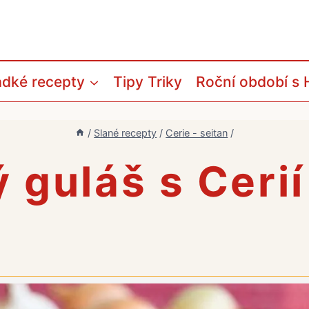
adké recepty
Tipy Triky
Roční období s 
/
Slané recepty
/
Cerie - seitan
/
 guláš s Cerií