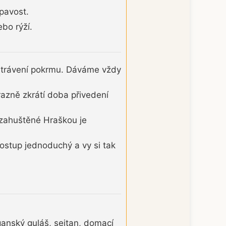
upavost.
bo rýží.
í trávení pokrmu. Dáváme vždy
azně zkrátí doba přivedení
 zahuštěné Hraškou je
postup jednoduchý a vy si tak
ganský guláš, seitan, domací