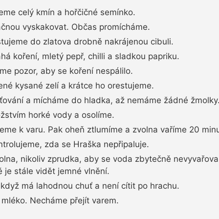
me celý kmín a hořčičné semínko.
ačnou vyskakovat. Občas promícháme.
estujeme do zlatova drobně nakrájenou cibuli.
 koření, mletý pepř, chilli a sladkou papriku.
e pozor, aby se koření nespálilo.
né kysané zelí a krátce ho orestujeme.
ťování a mícháme do hladka, až nemáme žádné žmolky
stvím horké vody a osolíme.
deme k varu. Pak oheň ztlumíme a zvolna vaříme 20 minu
rolujeme, zda se Hraška nepřipaluje.
volna, nikoliv zprudka, aby se voda zbytečně nevyvařova
 je stále vidět jemné vlnění.
když má lahodnou chuť a není cítit po hrachu.
léko. Necháme přejít varem.