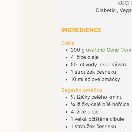
KUCH
Diabetici, Veg
INGREDIENCE
Ceria
200
g
uvařené Cerie
Ceri
4
lžíce
oleje
50
ml
vody nebo vývaru
1
stroužek
česneku
10
ml
sójové omáčky
Segedín omáčka
½
lžičky
celého kmínu
¼
lžičky
celé bílé hořčice
4
lžíce
oleje
1
velká
očištěná cibule
1
stroužek
česneku