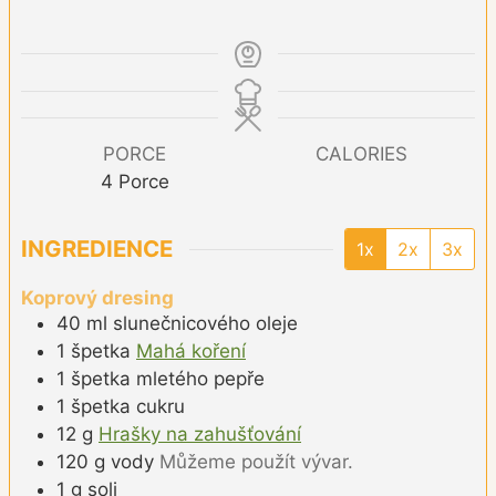
PORCE
CALORIES
4
Porce
INGREDIENCE
1x
2x
3x
Koprový dresing
40
ml
slunečnicového oleje
1
špetka
Mahá koření
1
špetka
mletého pepře
1
špetka
cukru
12
g
Hrašky na zahušťování
120
g
vody
Můžeme použít vývar.
1
g
soli