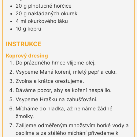
20
g
plnotučné hořčice
20
g
nakládaných okurek
4
ml
okurkového láku
10
g
kopru
INSTRUKCE
Koprový dresing
Do prázdného hrnce vlijeme olej.
Vsypeme Mahá koření, mletý pepř a cukr.
Zvolna a krátce orestujeme.
Dáváme pozor, aby se koření nespálilo.
Vsypeme Hrašku na zahušťování.
Mícháme do hladka, až nemáme žádné
žmolky.
Zalijeme odměřeným množstvím horké vody a
osolíme a za stálého míchání přivedeme k