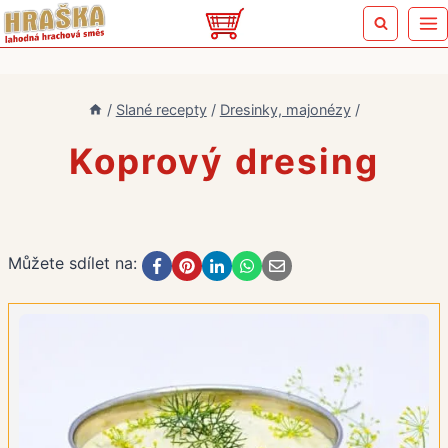
Přeskočit
na
obsah
/
Slané recepty
/
Dresinky, majonézy
/
Koprový dresing
Můžete sdílet na: