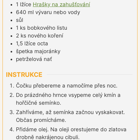
1
lžíce
Hrašky na zahušťování
640
ml
vývaru nebo vody
sůl
1
ks
bobkového listu
2
ks
nového koření
1,5
lžíce
octa
špetka
majoránky
petrželová nať
INSTRUKCE
Čočku přebereme a namočíme přes noc.
Do prázdného hrnce vsypeme celý kmín a
hořčičné semínko.
Zahříváme, až semínka začnou vyskakovat.
Občas promícháme.
Přidáme olej. Na oleji orestujeme do zlatova
drobně nakrájenou cibuli.