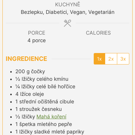
KUCHYNĚ
Bezlepku, Diabetici, Vegan, Vegetarián
PORCE
CALORIES
4
porce
INGREDIENCE
1x
2x
3x
200
g
čočky
½
lžičky
celého kmínu
¼
lžičky
celé bílé hořčice
4
lžíce
oleje
1
střední
očištěná cibule
1
stroužek
česneku
½
lžičky
Mahá koření
1
špetka
mletého pepře
1
lžičky
sladké mleté papriky