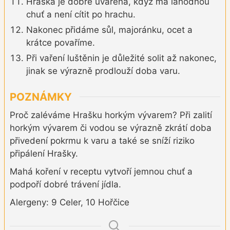
Hraška je dobře uvařená, když má lahodnou
chuť a není cítit po hrachu.
Nakonec přidáme sůl, majoránku, ocet a
krátce povaříme.
Při vaření luštěnin je důležité solit až nakonec,
jinak se výrazně prodlouží doba varu.
POZNÁMKY
Proč zaléváme Hrašku horkým vývarem? Při zalití
horkým vývarem či vodou se výrazně zkrátí doba
přivedení pokrmu k varu a také se sníží riziko
připálení Hrašky.
Mahá koření v receptu vytvoří jemnou chuť a
podpoří dobré trávení jídla.
Alergeny: 9 Celer, 10 Hořčice