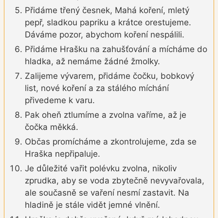
Přidáme třený česnek, Mahá koření, mletý
pepř, sladkou papriku a krátce orestujeme.
Dáváme pozor, abychom koření nespálili.
Přidáme Hrašku na zahušťování a mícháme do
hladka, až nemáme žádné žmolky.
Zalijeme vývarem, přidáme čočku, bobkový
list, nové koření a za stálého míchání
přivedeme k varu.
Pak oheň ztlumíme a zvolna vaříme, až je
čočka měkká.
Občas promícháme a zkontrolujeme, zda se
Hraška nepřipaluje.
Je důležité vařit polévku zvolna, nikoliv
zprudka, aby se voda zbytečně nevyvařovala,
ale současně se vaření nesmí zastavit. Na
hladině je stále vidět jemné vlnění.