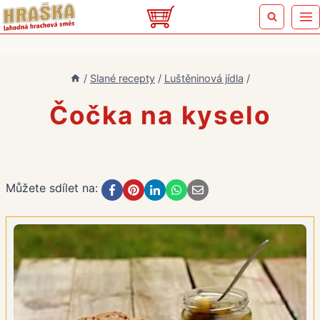
Přeskočit
na
obsah
/
Slané recepty
/
Luštěninová jídla
/
Čočka na kyselo
Můžete sdílet na: