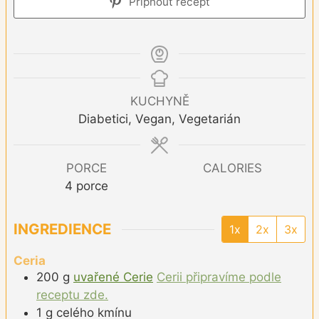
Připnout recept
KUCHYNĚ
Diabetici, Vegan, Vegetarián
PORCE
CALORIES
4
porce
INGREDIENCE
1x
2x
3x
Ceria
200
g
uvařené Cerie
Cerii připravíme podle
receptu zde.
1
g
celého kmínu