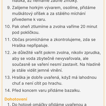
hladka, až nemáme žádné žmolky.
Zalijeme horkým vývarem, osolíme, přidáme
muškátový oříšek a za stálého míchání
přivedeme k varu.
Pak oheň ztlumíme a zvolna vaříme 20 minut
pod pokličkou.
Občas promícháme a zkontrolujeme, zda se
Hraška nepřipaluje.
Je důležité vařit pokrm zvolna, nikoliv zprudka,
aby se voda zbytečně nevyvařovala, ale
současně se vaření nesmí zastavit. Na hladině
je stále vidět jemné vlnění.
Hraška je dobře uvařená, když má lahodnou
chuť a není cítit po hrachu.
Před koncem varu přidáme bazalku.
Dohotovení
Do hotové omáčky přidáme uvařenou a