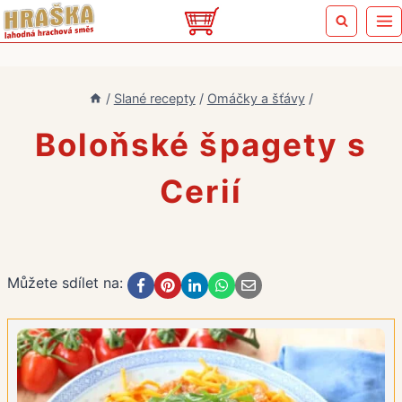
Přeskočit
na
obsah
/
Slané recepty
/
Omáčky a šťávy
/
Boloňské špagety s
Cerií
Můžete sdílet na: