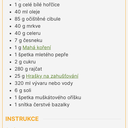
1
g
celé bílé hořčice
40
ml
oleje
85
g
očištěné cibule
40
g
mrkve
40
g
celeru
7
g
česneku
1
g
Mahá koření
1
špetka
mletého pepře
2
g
cukru
280
g
rajčat
25
g
Hrašky na zahušťování
320
ml
vývaru nebo vody
6
g
soli
1
špetka
muškátového oříšku
1
snítka
čerstvé bazalky
INSTRUKCE