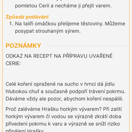
pomletou Cerii a necháme ji přejít varem.
Způsob podávání
Na talíři omáčkou přelijeme těstoviny. Můžeme
posypat strouhaným sýrem.
POZNÁMKY
ODKAZ NA RECEPT NA PŘÍPRAVU UVAŘENÉ
CERIE:
Celé koření opražené na sucho v hrnci dá jídlu
hlubokou chuť a současně podpoří trávení pokrmu.
Dáváme vždy ale pozor, abychom koření nespálili.
Proč zaléváme Hrašku horkým vývarem? Při zalití
horkým vývarem či vodou se výrazně zkrátí doba
přivedení pokrmu k varu a výrazně se sníží riziko
připálení Hrašky.