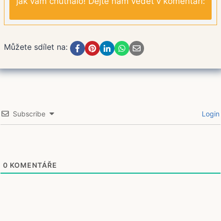
jak vám chutnalo! Dejte nám vědět v komentáři:
Můžete sdílet na:
Subscribe
Login
0
KOMENTÁŘE