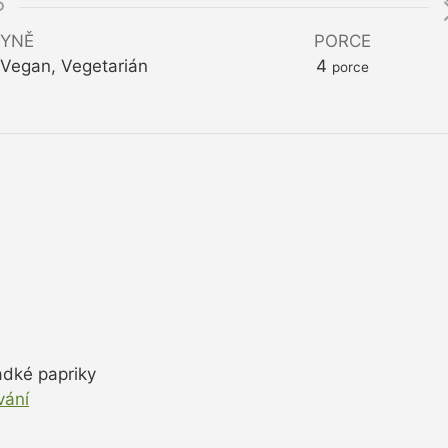
YNĚ
PORCE
, Vegan, Vegetarián
4
porce
adké papriky
vání