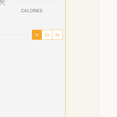
CALORIES
1x
2x
3x