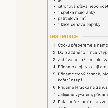
sůl
citronová šťáva nebo ocet
1
špetka
majoránky
petrželová nať
1
lžíce
čerstvé papriky
INSTRUKCE
Čočku přebereme a namoč
Do prázdného hrnce vsype
Zahříváme, až semínka z
Přidáme olej. Na oleji or
Přidáme třený česnek, Ma
koření nespálili.
Přidáme Hrašku na zahuš
Zalijeme vývarem, přidám
Pak oheň ztlumíme a zvol