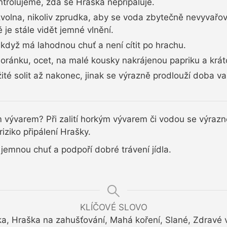
rolujeme, zda se Hraška nepřipaluje.
 zvolna, nikoliv zprudka, aby se voda zbytečně nevyvařo
 je stále vidět jemné vlnění.
když má lahodnou chuť a není cítit po hrachu.
oránku, ocet, na malé kousky nakrájenou papriku a krát
ežité solit až nakonec, jinak se výrazně prodlouží doba va
vývarem? Při zalití horkým vývarem či vodou se výrazně
riziko připálení Hrašky.
 jemnou chuť a podpoří dobré trávení jídla.
KLÍČOVÉ SLOVO
a, Hraška na zahušťování, Mahá koření, Slané, Zdravé v