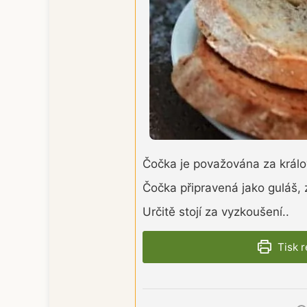
Čočka je považována za králov
Čočka připravená jako guláš
,
z
Určitě stojí za vyzkoušení..
Tisk 