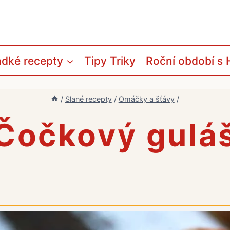
adké recepty
Tipy Triky
Roční období s 
/
Slané recepty
/
Omáčky a šťávy
/
Čočkový gulá