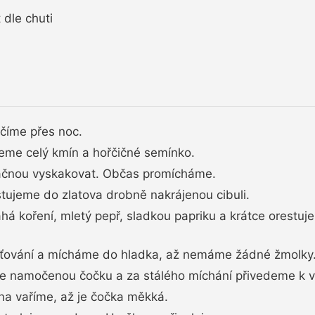
 dle chuti
íme přes noc.
me celý kmín a hořčičné semínko.
ačnou vyskakovat. Občas promícháme.
estujeme do zlatova drobně nakrájenou cibuli.
há koření, mletý pepř, sladkou papriku a krátce orest
ťování a mícháme do hladka, až nemáme žádné žmolky
e namočenou čočku a za stálého míchání přivedeme k v
na vaříme, až je čočka měkká.