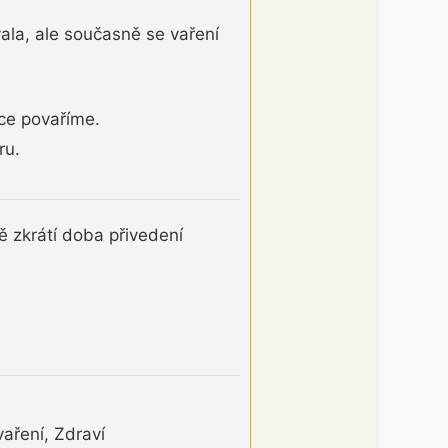
vala, ale současně se vaření
ce povaříme.
ru.
 zkrátí doba přivedení
aření, Zdraví