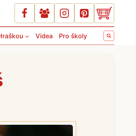
Hraškou
Videa
Pro školy
š