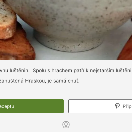
nu luštěnin. Spolu s hrachem patří k nejstarším luštěni
ahuštěná Hraškou, je samá chuť.
receptu
Přip