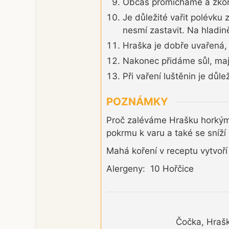
Občas promícháme a zkont
Je důležité vařit polévku
nesmí zastavit. Na hladině
Hraška je dobře uvařená, 
Nakonec přidáme sůl, maj
Při vaření luštěnin je důl
POZNÁMKY
Proč zaléváme Hrašku horkým 
pokrmu k varu a také se sníží 
Mahá koření v receptu vytvoří
Alergeny: 10 Hořčice
Čočka, Hrašk