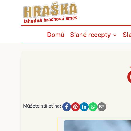
Přeskočit
na
obsah
Domů
Slané recepty
Sl
Můžete sdílet na: