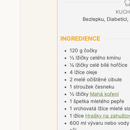
KUCH
Bezlepku, Diabetici
INGREDIENCE
120
g
čočky
½
lžičky
celého kmínu
¼
lžičky
celé bílé hořčice
4
lžíce
oleje
2
melé
očištěné cibule
1
stroužek
česneku
½
lžičky
Mahá koření
1
špetka
mletého pepře
1
vrchovatá lžíce
mleté sl
1
lžíce
Hrašky na zahušto
600
ml
vývaru nebo vody