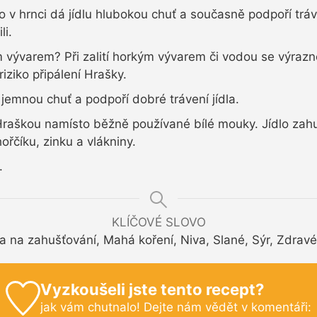
o v hrnci dá jídlu hlubokou chuť a současně podpoří tr
li.
vývarem? Při zalití horkým vývarem či vodou se výrazně
riziko připálení Hrašky.
 jemnou chuť a podpoří dobré trávení jídla.
raškou namísto běžně používané bílé mouky. Jídlo zah
řčíku, zinku a vlákniny.
e.
KLÍČOVÉ SLOVO
 na zahušťování, Mahá koření, Niva, Slané, Sýr, Zdravé
Vyzkoušeli jste tento recept?
jak vám chutnalo! Dejte nám vědět v komentáři: