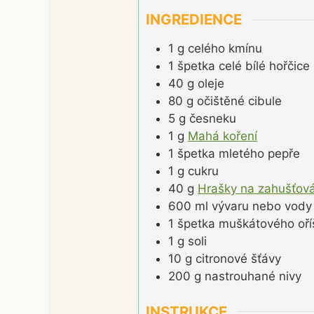
INGREDIENCE
1
g
celého kmínu
1
špetka
celé bílé hořčice
40
g
oleje
80
g
očištěné cibule
5
g
česneku
1
g
Mahá koření
1
špetka
mletého pepře
1
g
cukru
40
g
Hrašky na zahušťová
600
ml
vývaru nebo vody
1
špetka
muškátového oří
1
g
soli
10
g
citronové šťávy
200
g
nastrouhané nivy
INSTRUKCE