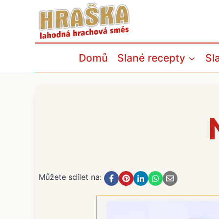
Přeskočit
na
obsah
Domů
Slané recepty
Sl
Můžete sdílet na: