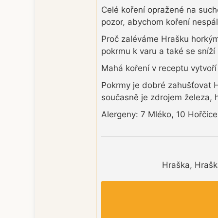
Celé koření opražené na such
pozor, abychom koření nespáli
Proč zaléváme Hrašku horkým 
pokrmu k varu a také se sníží 
Mahá koření v receptu vytvoří
Pokrmy je dobré zahušťovat H
současně je zdrojem železa, ho
Alergeny: 7 Mléko, 10 Hořčic
Hraška, Hraška