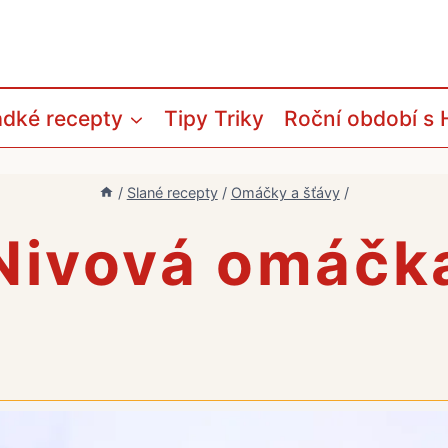
adké recepty
Tipy Triky
Roční období s 
/
Slané recepty
/
Omáčky a šťávy
/
Nivová omáčk