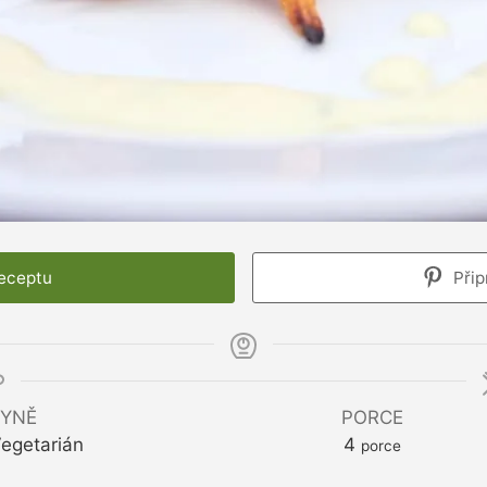
receptu
Přip
YNĚ
PORCE
Vegetarián
4
porce