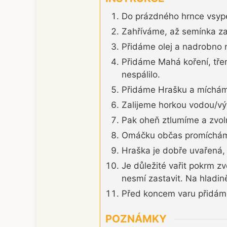
Do prázdného hrnce vsype
Zahříváme, až semínka z
Přidáme olej a nadrobno n
Přidáme Mahá koření, třen
nespálilo.
Přidáme Hrašku a míchám
Zalijeme horkou vodou/vý
Pak oheň ztlumíme a zvol
Omáčku občas promícháme
Hraška je dobře uvařená, 
Je důležité vařit pokrm z
nesmí zastavit. Na hladině
Před koncem varu přidám
POZNÁMKY