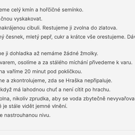
me celý kmín a hořčičné semínko.
ačnou vyskakovat.
akrájenou cibuli. Restujeme ji zvolna do zlatova.
ý česnek, mletý pepř, cukr a krátce vše orestujeme. Dá
e ji dohladka až nemáme žádné žmolky.
varem, osolíme a za stálého míchání přivedeme k varu.
na vaříme 20 minut pod pokličkou.
 a zkontrolujeme, zda se Hraška nepřipaluje.
když má lahodnou chuť a není cítit po hrachu.
volna, nikoliv zprudka, aby se voda zbytečně nevyvařova
 je stále vidět jemné vlnění.
e nastrouhanou nivu.