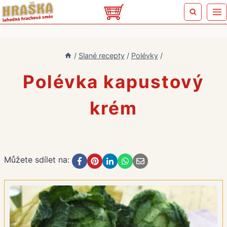
Přeskočit
na
obsah
/
Slané recepty
/
Polévky
/
Polévka kapustový
krém
Můžete sdílet na: