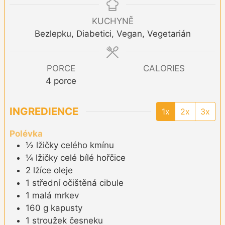
KUCHYNĚ
Bezlepku, Diabetici, Vegan, Vegetarián
PORCE
CALORIES
4
porce
INGREDIENCE
1x
2x
3x
Polévka
½
lžičky
celého kmínu
¼
lžičky
celé bílé hořčice
2
lžíce
oleje
1
střední
očištěná cibule
1
malá
mrkev
160
g
kapusty
1
stroužek
česneku