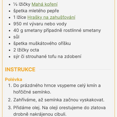
½
lžičky
Mahá koření
špetka
mletého pepře
1
lžíce
Hrašky na zahušťování
950
ml
vývaru nebo vody
40
g
smetany případně rostlinné smetany
sůl
špetka
muškátového oříšku
2
lžičky
octa
sýr či strouhané tofu na zdobení
INSTRUKCE
Polévka
Do prázdného hrnce vsypeme celý kmín a
hořčičné semínko.
Zahříváme, až semínka začnou vyskakovat.
Přidáme olej. Na oleji orestujeme do zlatova
drobně nakrájenou cibuli.