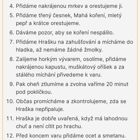
Přidáme nakrájenou mrkev a orestujeme ji.
Přidáme třený česnek, Mahá koření, mletý
pepř a krátce orestujeme.
Dáváme pozor, aby se koření nespálilo.
Přidáme Hrašku na zahušťování a mícháme do
hladka, až nemáme žádné žmolky.
Zalijeme horkým vývarem, osolíme, přidáme
nakrájenou kapustu, muškátový oříšek a za
stálého míchání přivedeme k varu.
Pak oheň ztlumíme a zvolna vaříme 20 minut
pod pokličkou.
Občas promícháme a zkontrolujeme, zda se
Hraška nepřipaluje.
Hraška je dobře uvařená, když má lahodnou
chuť a není cítit po hrachu.
Před koncem varu přidáme ocet a smetanu.