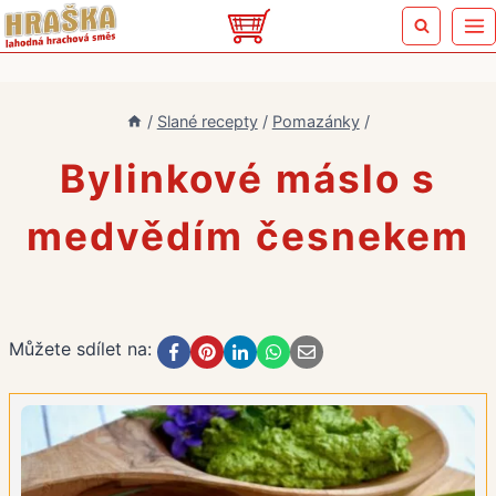
Přeskočit
na
obsah
/
Slané recepty
/
Pomazánky
/
Bylinkové máslo s
medvědím česnekem
Můžete sdílet na: