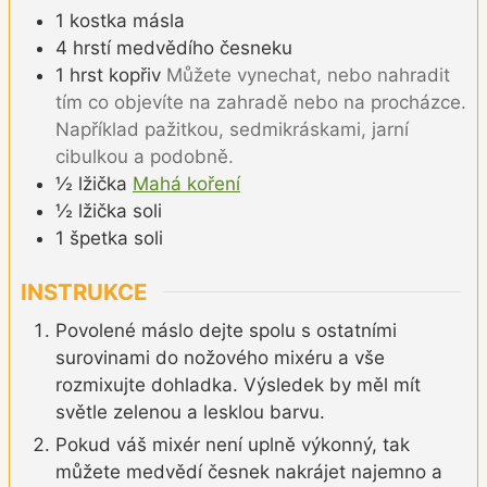
1
kostka
másla
4
hrstí
medvědího česneku
1
hrst
kopřiv
Můžete vynechat, nebo nahradit
tím co objevíte na zahradě nebo na procházce.
Například pažitkou, sedmikráskami, jarní
cibulkou a podobně.
½
lžička
Mahá koření
½
lžička
soli
1
špetka
soli
INSTRUKCE
Povolené máslo dejte spolu s ostatními
surovinami do nožového mixéru a vše
rozmixujte dohladka. Výsledek by měl mít
světle zelenou a lesklou barvu.
Pokud váš mixér není uplně výkonný, tak
můžete medvědí česnek nakrájet najemno a