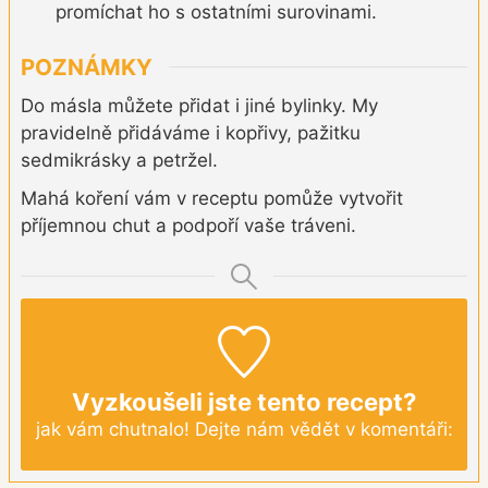
promíchat ho s ostatními surovinami.
POZNÁMKY
Do másla můžete přidat i jiné bylinky. My
pravidelně přidáváme i kopřivy, pažitku
sedmikrásky a petržel.
Mahá koření vám v receptu pomůže vytvořit
příjemnou chut a podpoří vaše tráveni.
Vyzkoušeli jste tento recept?
jak vám chutnalo! Dejte nám vědět v komentáři: