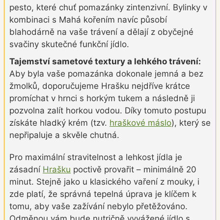
pesto, které chuť pomazánky zintenzivní. Bylinky v
kombinaci s Mahá kořením navíc působí
blahodárně na vaše trávení a dělají z obyčejné
svačiny skutečné funkční jídlo.
Tajemství sametové textury a lehkého trávení:
Aby byla vaše pomazánka dokonale jemná a bez
žmolků, doporučujeme Hrašku nejdříve krátce
promíchat v hrnci s horkým tukem a následně ji
pozvolna zalít horkou vodou. Díky tomuto postupu
získáte hladký krém (tzv.
hraškové máslo
), který se
nepřipaluje a skvěle chutná.
Pro maximální stravitelnost a lehkost jídla je
zásadní
Hrašku
poctivě provařit – minimálně 20
minut. Stejně jako u klasického vaření z mouky, i
zde platí, že správná tepelná úprava je klíčem k
tomu, aby vaše zažívání nebylo přetěžováno.
Odměnou vám bude nutričně vyvážené jídlo s