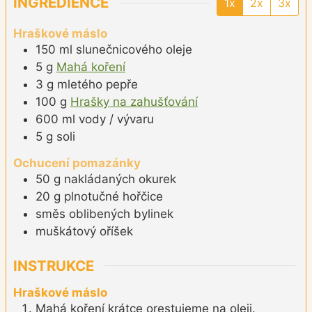
INGREDIENCE
1x
2x
3x
Hraškové máslo
150
ml
slunečnicového oleje
5
g
Mahá koření
3
g
mletého pepře
100
g
Hrašky na zahušťování
600
ml
vody / vývaru
5
g
soli
Ochucení pomazánky
50
g
nakládaných okurek
20
g
plnotučné hořčice
směs oblibených bylinek
muškátový oříšek
INSTRUKCE
Hraškové máslo
Mahá koření krátce orestujeme na oleji.