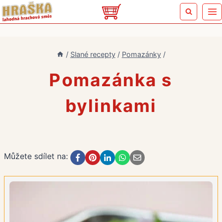
Přeskočit
na
obsah
/
Slané recepty
/
Pomazánky
/
Pomazánka s
bylinkami
Můžete sdílet na: