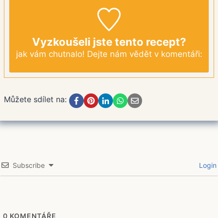
Vyzkoušeli jste tento recept?
jak vám chutnalo! Dejte nám vědět v komentáři:
Můžete sdílet na:
Subscribe
Login
0
KOMENTÁŘE