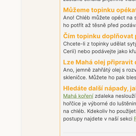
Můžeme topinku opékat
Ano! Chléb můžete opéct na s
ho potřít až těsně před podáv
Čím topinku doplňovat 
Chcete-li z topinky udělat sy
Cerií) nebo podávejte jako k
Lze Mahá olej připravit
Ano, jemně zahřátý olej s r
skleničce. Můžete ho pak bles
Hledáte další nápady, j
Mahá koření
zdaleka neslouží 
hořčice je výborné do luštěni
na chléb. Kdekoliv ho použije
postupy najdete v naší sekci