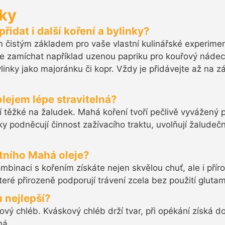
zky
idat i další koření a bylinky?
m čistým základem pro vaše vlastní kulinářské experime
e zamíchat například uzenou papriku pro kouřový nádech,
inky jako majoránku či kopr. Vždy je přidávejte až na z
olejem lépe stravitelná?
 těžké na žaludek. Mahá koření tvoří pečlivě vyvážený
ky podněcují činnost zažívacího traktu, uvolňují žaludeč
itního Mahá oleje?
kombinaci s kořením získáte nejen skvělou chuť, ale i příro
ré přirozeně podporují trávení zcela bez použití glutama
 nejlepší?
ový chléb. Kváskový chléb drží tvar, při opékání získá d
ná.