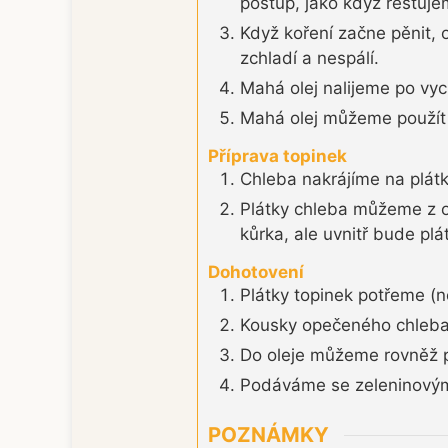
postup, jako když restuje
Když koření začne pěnit, 
zchladí a nespálí.
Mahá olej nalijeme po vyc
Mahá olej můžeme použít i
Příprava topinek
Chleba nakrájíme na plátk
Plátky chleba můžeme z ob
kůrka, ale uvnitř bude plá
Dohotovení
Plátky topinek potřeme (
Kousky opečeného chleba 
Do oleje můžeme rovněž při
Podáváme se zeleninovým
POZNÁMKY