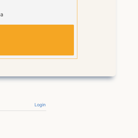
na
Login