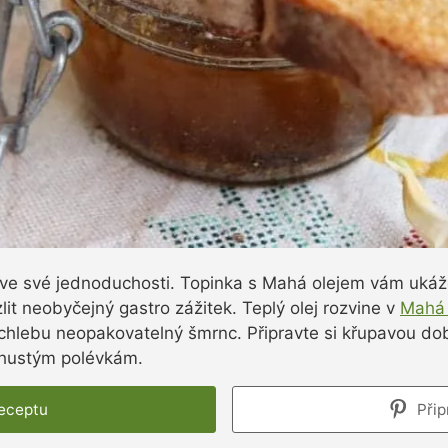
 ve své jednoduchosti. Topinka s Mahá olejem vám ukáže
it neobyčejný gastro zážitek. Teplý olej rozvine v
Mahá 
í chlebu neopakovatelný šmrnc. Připravte si křupavou d
 hustým polévkám.
receptu
Přip