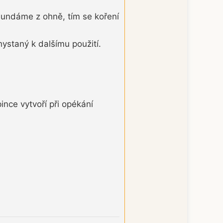
 sundáme z ohně, tím se koření
ystaný k dalšímu použití.
nce vytvoří při opékání