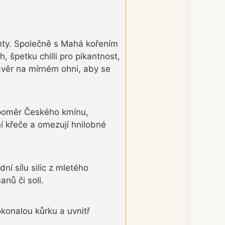
nty. Společně s Mahá kořením
 špetku chilli pro pikantnost,
ávěr na mírném ohni, aby se
 poměr Českého kmínu,
ní křeče a omezují hnilobné
dní sílu silic z mletého
nů či soli.
okonalou kůrku a uvnitř