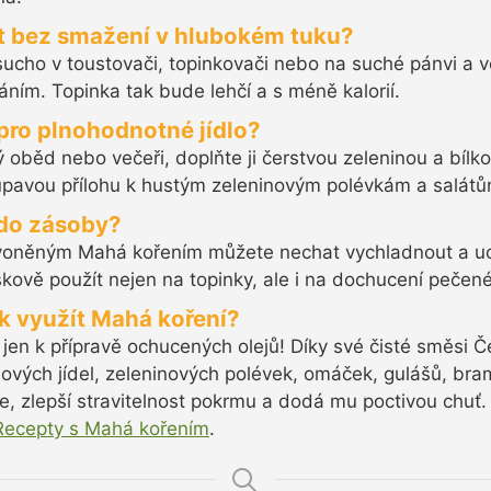
 bez smažení v hlubokém tuku?
ucho v toustovači, topinkovači nebo na suché pánvi a
áním. Topinka tak bude lehčí a s méně kalorií.
pro plnohodnotné jídlo?
tý oběd nebo večeři, doplňte ji čerstvou zeleninou a bíl
řupavou přílohu k hustým zeleninovým polévkám a salátů
 do zásoby?
ozvoněným Mahá kořením můžete nechat vychladnout a u
kově použít nejen na topinky, ale i na dochucení pečené
ak využít Mahá koření?
jen k přípravě ochucených olejů! Díky své čisté směsi 
nových jídel, zeleninových polévek, omáček, gulášů, bra
te, zlepší stravitelnost pokrmu a dodá mu poctivou chuť.
Recepty s Mahá kořením
.