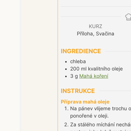
KURZ
Příloha, Svačina
INGREDIENCE
chleba
200
ml
kvalitního oleje
3
g
Mahá koření
INSTRUKCE
Příprava mahá oleje
Na pánev vlijeme trochu o
ponořené v oleji.
Za stálého míchání nechám