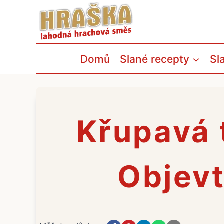
Přeskočit
na
obsah
Domů
Slané recepty
Sl
Křupavá 
Objevt