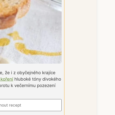
, že i z obyčejného krajíce
koření
hluboké tóny divokého
obrotu k večernímu pozezení
nout recept