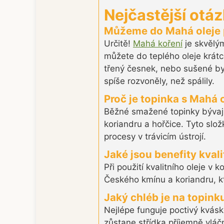
Nejčastější otá
Můžeme do Mahá oleje př
Určitě!
Mahá koření
je skvělý
můžete do teplého oleje krátc
třený česnek, nebo sušené byl
spíše rozvoněly, než spálily.
Proč je topinka s Mahá 
Běžné smažené topinky bývají
koriandru a hořčice. Tyto slož
procesy v trávicím ústrojí.
Jaké jsou benefity kval
Při použití kvalitního oleje v 
Českého kmínu a koriandru, kte
Jaký chléb je na topinku
Nejlépe funguje poctivý kvásk
zůstane střídka příjemně vláč