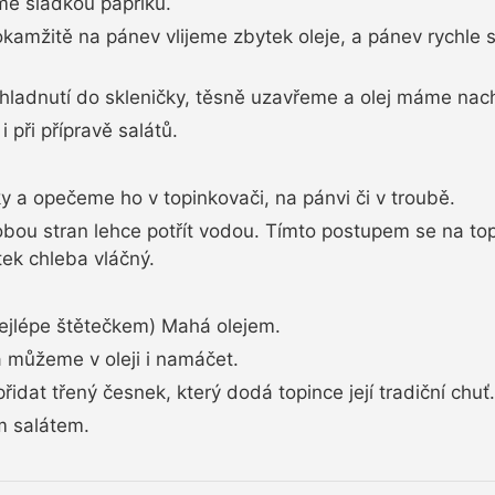
me sladkou papriku.
okamžitě na pánev vlijeme zbytek oleje, a pánev rychle
hladnutí do skleničky, těsně uzavřeme a olej máme nach
 při přípravě salátů.
y a opečeme ho v topinkovači, na pánvi či v troubě.
ou stran lehce potřít vodou. Tímto postupem se na topi
tek chleba vláčný.
nejlépe štětečkem) Mahá olejem.
můžeme v oleji i namáčet.
dat třený česnek, který dodá topince její tradiční chuť.
 salátem.