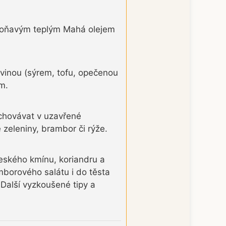
 voňavým teplým Mahá olejem
kovinou (sýrem, tofu, opečenou
m.
chovávat v uzavřené
 zeleniny, brambor či rýže.
Českého kmínu, koriandru a
mborového salátu i do těsta
 Další vyzkoušené tipy a