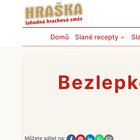
Přeskočit
na
obsah
Domů
Slané recepty
Sl
Bezlepk
Můžete sdílet na: