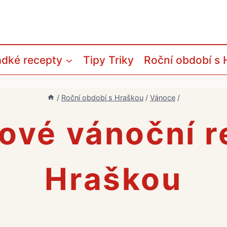
adké recepty
Tipy Triky
Roční období s 
/
Roční období s Hraškou
/
Vánoce
/
ové vánoční r
Hraškou