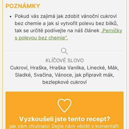
POZNÁMKY
Pokud vás zajimá jak zdobit vánoční cukroví
bez chemie a jak si vytvořit polevu bez bilků,
tak se určitě podívejte na náš článek
„Perníčky
s polevou bez chemie“.
KLÍČOVÉ SLOVO
Cukroví, Hraška, Hraška Vanilka, Linecké, Mák,
Sladké, Svačina, Vánoce, jak připravit mák,
bezlepkové cukroví
Vyzkoušeli jste tento recept?
jak vám chutnalo! Dejte nám vědět v komentáři: