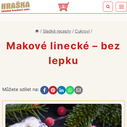
Přeskočit
na
obsah
/
Sladké recepty
/
Cukroví
/
Makové linecké – bez
lepku
Můžete sdílet na: