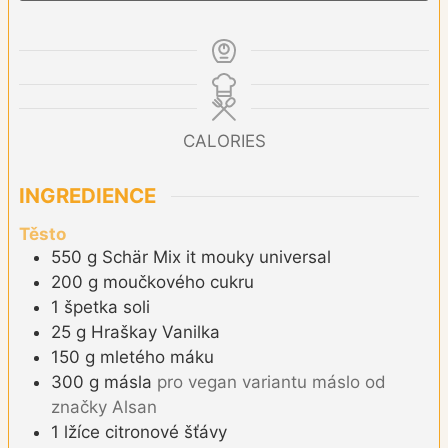
CALORIES
INGREDIENCE
Těsto
550
g
Schär Mix it mouky universal
200
g
moučkového cukru
1
špetka
soli
25
g
Hraškay Vanilka
150
g
mletého máku
300
g
másla
pro vegan variantu máslo od
značky Alsan
1
lžíce
citronové šťávy