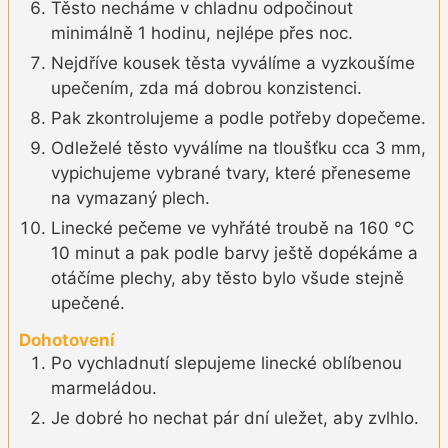
Těsto necháme v chladnu odpočinout
minimálně 1 hodinu, nejlépe přes noc.
Nejdříve kousek těsta vyválíme a vyzkoušíme
upečením, zda má dobrou konzistenci.
Pak zkontrolujeme a podle potřeby dopečeme.
Odleželé těsto vyválíme na tloušťku cca 3 mm,
vypichujeme vybrané tvary, které přeneseme
na vymazaný plech.
Linecké pečeme ve vyhřáté troubě na 160 °C
10 minut a pak podle barvy ještě dopékáme a
otáčíme plechy, aby těsto bylo všude stejně
upečené.
Dohotovení
Po vychladnutí slepujeme linecké oblíbenou
marmeládou.
Je dobré ho nechat pár dní uležet, aby zvlhlo.