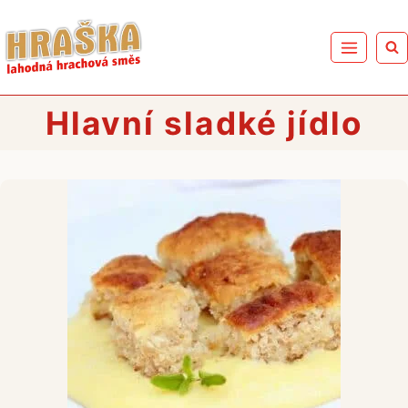
Přeskočit
na
obsah
Hlavní sladké jídlo