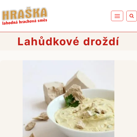
Přeskočit
na
obsah
Lahůdkové droždí