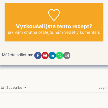
Vyzkoušeli jste tento recept?
jak vám chutnalo! Dejte nám vědět v komentáři:
Můžete sdílet na:
Subscribe
Login