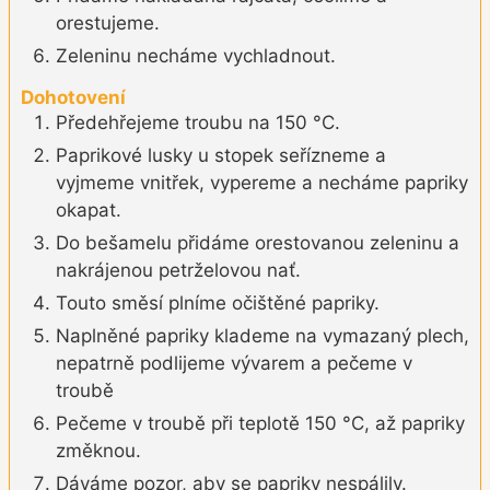
orestujeme.
Zeleninu necháme vychladnout.
Dohotovení
Předehřejeme troubu na 150 °C.
Paprikové lusky u stopek seřízneme a
vyjmeme vnitřek, vypereme a necháme papriky
okapat.
Do bešamelu přidáme orestovanou zeleninu a
nakrájenou petrželovou nať.
Touto směsí plníme očištěné papriky.
Naplněné papriky klademe na vymazaný plech,
nepatrně podlijeme vývarem a pečeme v
troubě
Pečeme v troubě při teplotě 150 °C, až papriky
změknou.
Dáváme pozor, aby se papriky nespálily.