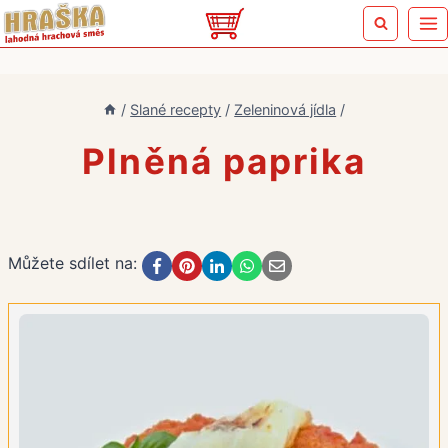
Přeskočit
na
obsah
/
Slané recepty
/
Zeleninová jídla
/
Plněná paprika
Můžete sdílet na: