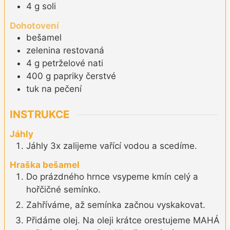
4
g
soli
Dohotovení
bešamel
zelenina restovaná
4
g
petrželové nati
400
g
papriky čerstvé
tuk na pečení
INSTRUKCE
Jáhly
Jáhly 3x zalijeme vařící vodou a scedíme.
Hraška bešamel
Do prázdného hrnce vsypeme kmín celý a
hořčičné semínko.
Zahříváme, až semínka začnou vyskakovat.
Přidáme olej. Na oleji krátce orestujeme MAHÁ