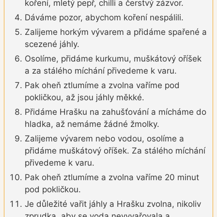
koření, mletý pepř, chilli a čerstvý zázvor.
Dáváme pozor, abychom koření nespálili.
Zalijeme horkým vývarem a přidáme spařené a
scezené jáhly.
Osolíme, přidáme kurkumu, muškátový oříšek
a za stálého míchání přivedeme k varu.
Pak oheň ztlumíme a zvolna vaříme pod
pokličkou, až jsou jáhly měkké.
Přidáme Hrašku na zahušťování a mícháme do
hladka, až nemáme žádné žmolky.
Zalijeme vývarem nebo vodou, osolíme a
přidáme muškátový oříšek. Za stálého míchání
přivedeme k varu.
Pak oheň ztlumíme a zvolna vaříme 20 minut
pod pokličkou.
Je důležité vařit jáhly a Hrašku zvolna, nikoliv
zprudka, aby se voda nevyvařovala a