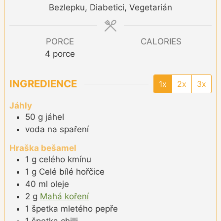
Bezlepku, Diabetici, Vegetarián
PORCE
CALORIES
4
porce
INGREDIENCE
1x
2x
3x
Jáhly
50
g
jáhel
voda na spaření
Hraška bešamel
1
g
celého kmínu
1
g
Celé bílé hořčice
40
ml
oleje
2
g
Mahá koření
1
špetka
mletého pepře
1
špetka
chilli