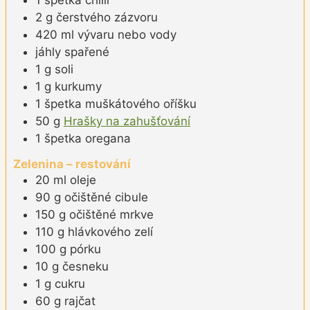
2
g
čerstvého zázvoru
420
ml
vývaru nebo vody
jáhly spařené
1
g
soli
1
g
kurkumy
1
špetka
muškátového oříšku
50
g
Hrašky na zahušťování
1
špetka
oregana
Zelenina – restování
20
ml
oleje
90
g
očištěné cibule
150
g
očištěné mrkve
110
g
hlávkového zelí
100
g
pórku
10
g
česneku
1
g
cukru
60
g
rajčat