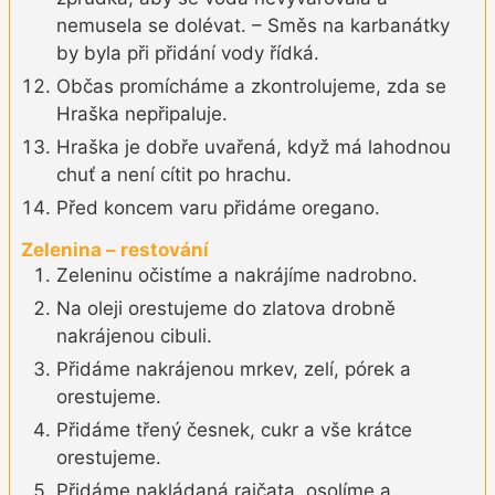
nemusela se dolévat. – Směs na karbanátky
by byla při přidání vody řídká.
Občas promícháme a zkontrolujeme, zda se
Hraška nepřipaluje.
Hraška je dobře uvařená, když má lahodnou
chuť a není cítit po hrachu.
Před koncem varu přidáme oregano.
Zelenina – restování
Zeleninu očistíme a nakrájíme nadrobno.
Na oleji orestujeme do zlatova drobně
nakrájenou cibuli.
Přidáme nakrájenou mrkev, zelí, pórek a
orestujeme.
Přidáme třený česnek, cukr a vše krátce
orestujeme.
Přidáme nakládaná rajčata, osolíme a