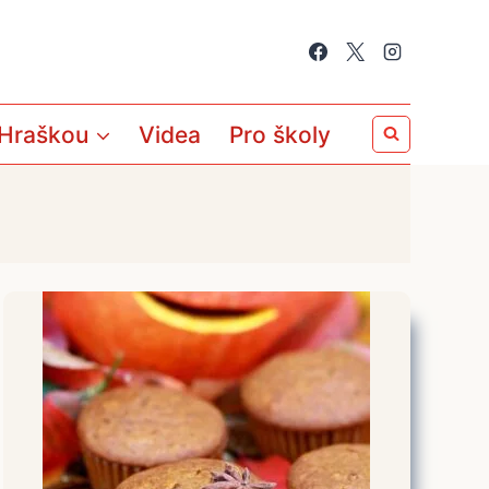
 Hraškou
Videa
Pro školy