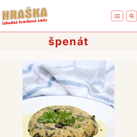
Přeskočit
na
obsah
špenát