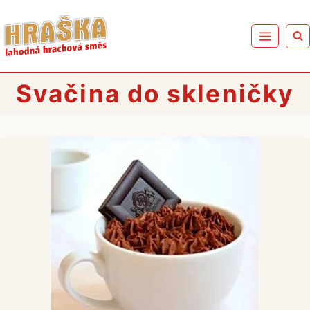
Přeskočit
na
obsah
Svačina do skleničky