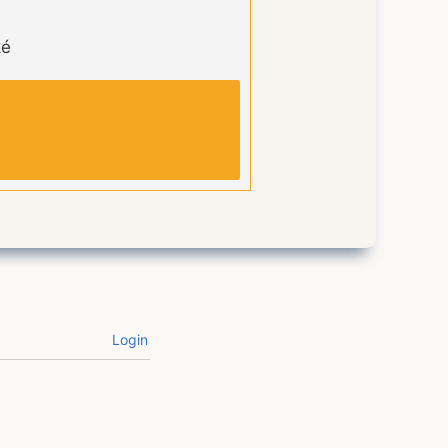
ké
Login