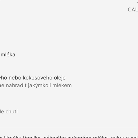
CAL
 mléka
ého nebo kokosového oleje
 nahradit jakýmkoli mlékem
le chuti
Hrašky Vanilka, sójového sušeného mléka, cukru a soli