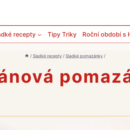
adké recepty
Tipy Triky
Roční období s 
/
Sladké recepty
/
Sladké pomazánky
/
ánová pomaz