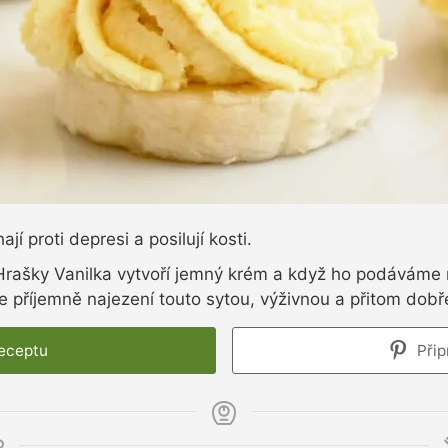
í proti depresi a posilují kosti.
Hrašky Vanilka vytvoří jemný krém a když ho podáváme
příjemně najezení touto sytou, výživnou a přitom dobře
receptu
Přip