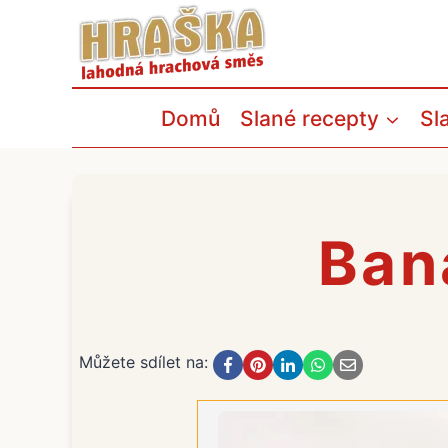
Přeskočit
na
obsah
Domů
Slané recepty
Sl
Ban
Můžete sdílet na: