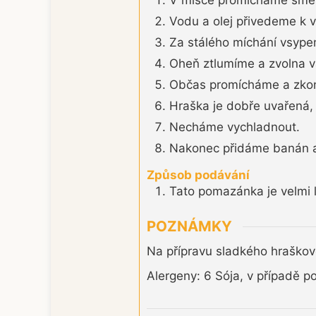
Vodu a olej přivedeme k v
Za stálého míchání vsyp
Oheň ztlumíme a zvolna v
Občas promícháme a zkont
Hraška je dobře uvařená, 
Necháme vychladnout.
Nakonec přidáme banán a
Způsob podávání
Tato pomazánka je velmi 
POZNÁMKY
Na přípravu sladkého hraškovéh
Alergeny: 6 Sója, v případě p