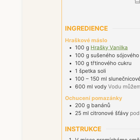
INGREDIENCE
Hraškové máslo
100
g
Hrašky Vanilka
100
g
sušeného sójového
100
g
třtinového cukru
1
špetka
soli
100 – 150
ml
slunečnicov
600
ml
vody
Vodu můžeme
Ochucení pomazánky
200
g
banánů
25
ml
citronové šťávy
pod
INSTRUKCE
V misce promícháme směs 