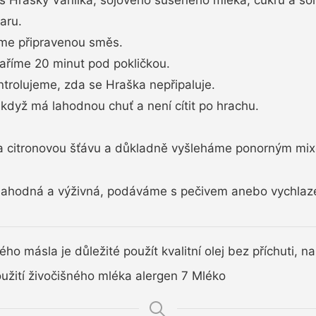
aru.
eme připravenou směs.
aříme 20 minut pod pokličkou.
rolujeme, zda se Hraška nepřipaluje.
když má lahodnou chuť a není cítit po hrachu.
 citronovou šťávu a důkladně vyšleháme ponorným mi
lahodná a výživná, podáváme s pečivem anebo vychlaze
o másla je důležité použít kvalitní olej bez příchuti, na
oužití živočišného mléka alergen 7 Mléko