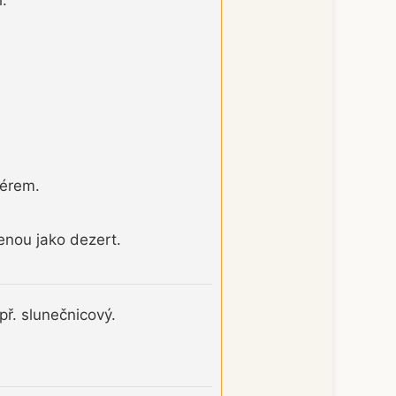
xérem.
nou jako dezert.
př. slunečnicový.