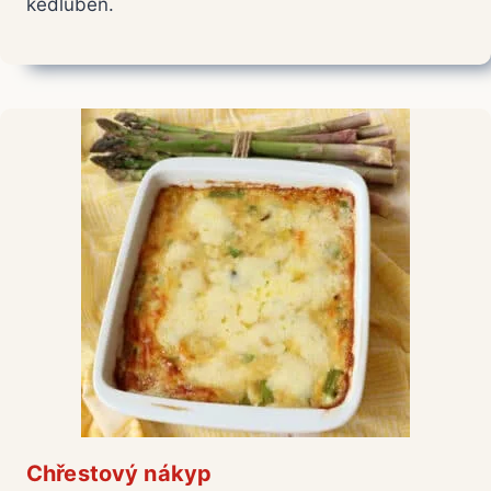
kedluben.
Chřestový nákyp