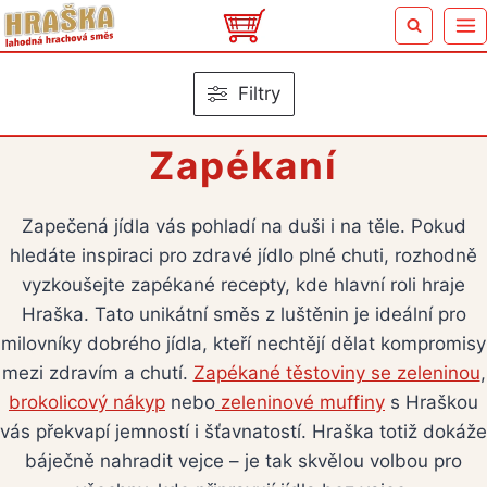
Přeskočit
na
obsah
Filtry
Zapékaní
Zapečená jídla vás pohladí na duši i na těle. Pokud
hledáte inspiraci pro zdravé jídlo plné chuti, rozhodně
vyzkoušejte zapékané recepty, kde hlavní roli hraje
Hraška. Tato unikátní směs z luštěnin je ideální pro
milovníky dobrého jídla, kteří nechtějí dělat kompromisy
mezi zdravím a chutí.
Zapékané těstoviny se zeleninou
,
brokolicový nákyp
nebo
zeleninové muffiny
s Hraškou
vás překvapí jemností i šťavnatostí. Hraška totiž dokáže
báječně nahradit vejce – je tak skvělou volbou pro