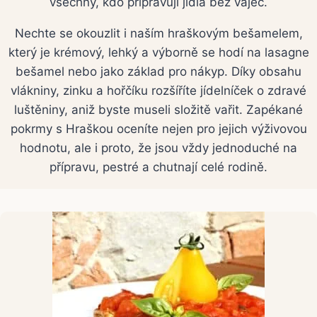
všechny, kdo připravují jídla bez vajec.
Nechte se okouzlit i naším hraškovým bešamelem,
který je krémový, lehký a výborně se hodí na lasagne
bešamel nebo jako základ pro nákyp. Díky obsahu
vlákniny, zinku a hořčíku rozšíříte jídelníček o zdravé
luštěniny, aniž byste museli složitě vařit. Zapékané
pokrmy s Hraškou oceníte nejen pro jejich výživovou
hodnotu, ale i proto, že jsou vždy jednoduché na
přípravu, pestré a chutnají celé rodině.