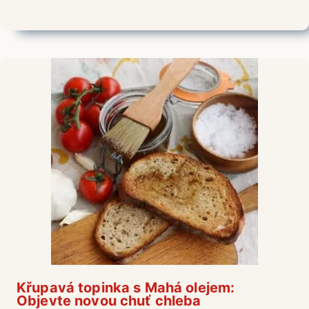
Křupavá topinka s Mahá olejem:
Objevte novou chuť chleba