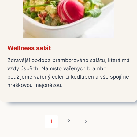
Wellness salát
Zdravější obdoba bramborového salátu, která má
vždy úspěch. Namísto vařených brambor
použijeme vařený celer či kedluben a vše spojíme
hraškovou majonézou.
Navigace
Další
1
2
na
strana