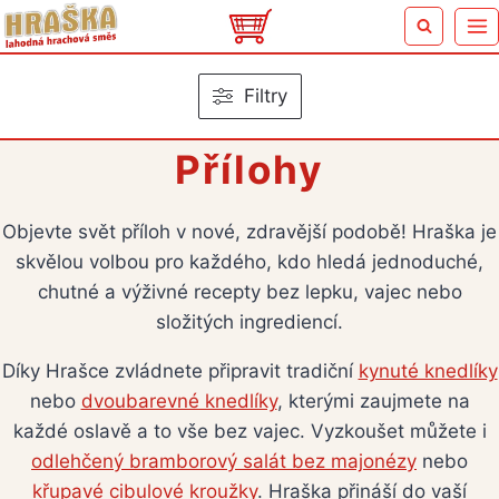
Přeskočit
na
obsah
Filtry
Přílohy
Objevte svět příloh v nové, zdravější podobě! Hraška je
skvělou volbou pro každého, kdo hledá jednoduché,
chutné a výživné recepty bez lepku, vajec nebo
složitých ingrediencí.
Díky Hrašce zvládnete připravit tradiční
kynuté knedlíky
nebo
dvoubarevné knedlíky
, kterými zaujmete na
každé oslavě a to vše bez vajec. Vyzkoušet můžete i
odlehčený bramborový salát bez majonézy
nebo
křupavé cibulové kroužky
. Hraška přináší do vaší