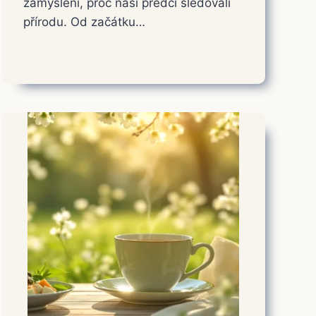
zamyšlení, proč naši předci sledovali
přírodu. Od začátku…