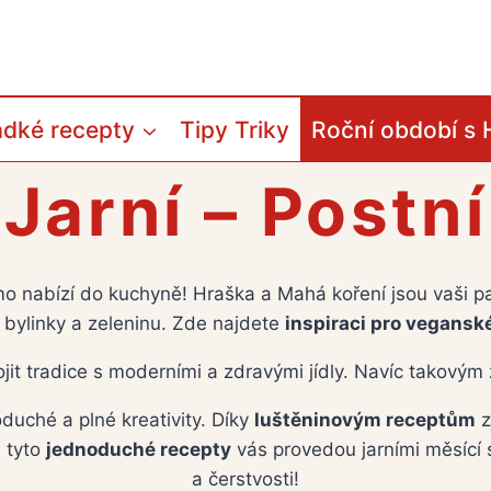
adké recepty
Tipy Triky
Roční období s 
Jarní – Postní
římo nabízí do kuchyně! Hraška a Mahá koření jsou vaši p
ní bylinky a zeleninu. Zde najdete
inspiraci pro vegansk
ojit tradice s moderními a zdravými jídly. Navíc takovým
oduché a plné kreativity. Díky
luštěninovým receptům
z
, tyto
jednoduché recepty
vás provedou jarními měsící 
a čerstvosti!