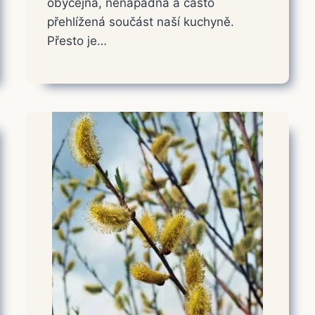
obyčejná, nenápadná a často
přehlížená součást naší kuchyně.
Přesto je…