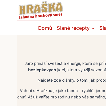
Přeskočit
na
obsah
Domů
Slané recepty
Sl
Jaro přináší svěžest a energii, která se p
bezlepkových
jídel, která využijí sezon
Najdete zde články, o tom, jak prop
Vaření s Hraškou je jako tanec – rychlé, jedn
chuť. Ať už vaříte pro rodinu nebo vás samého