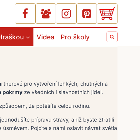
Hraškou
Videa
Pro školy
artnerové pro vytvoření lehkých, chutných a
é pokrmy
ze všedních i slavnostních jídel.
 způsobem, že potěšíte celou rodinu.
jednodušíte přípravu stravy, aniž byste ztratili
s úsměvem. Pojďte s námi oslavit návrat světla