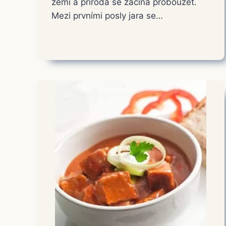
zemi a příroda se začíná probouzet.
Mezi prvními posly jara se…