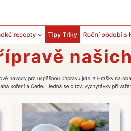
adké recepty
Tipy Triky
Roční období s 
řípravě našic
íčové návody pro úspěšnou přípravu jídel z Hrašky na oba
ahá koření a Cerie. Jedná se o tzv. vychytávky při vařen