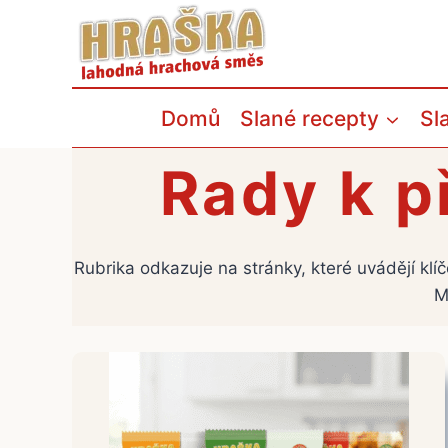
Přeskočit
na
obsah
Domů
Slané recepty
Sl
Rady k p
Rubrika odkazuje na stránky, které uvádějí kl
M