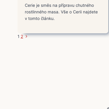
Cerie je směs na přípravu chutného
rostlinného masa. Vše o Cerii najdete
v tomto článku.
Další
Navigace
1
2
strana
na
stránce