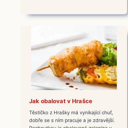
Jak obalovat v Hrašce
Těstíčko z Hrašky má vynikající chuť,
dobře se s ním pracuje a je zdravější.
Pochoutkou je obalovaná zelenina v