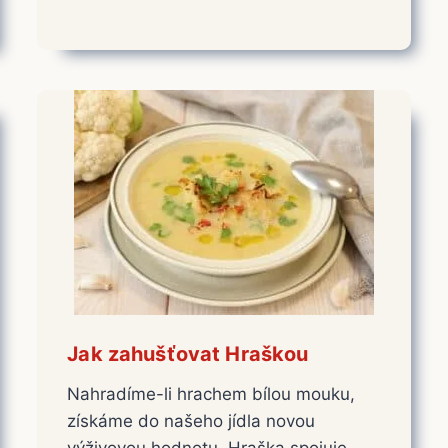
Jak zahušťovat Hraškou
Nahradíme-li hrachem bílou mouku,
získáme do našeho jídla novou
výživovou hodnotu. Hraška spojuje