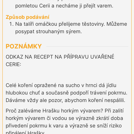
pomletou Cerii a necháme ji přejít varem.
Způsob podávání
Na talíři omáčkou přelijeme těstoviny. Můžeme
posypat strouhaným sýrem.
POZNÁMKY
ODKAZ NA RECEPT NA PŘÍPRAVU UVAŘENÉ
CERIE:
Celé koření opražené na sucho v hrnci dá jídlu
hlubokou chuť a současně podpoří trávení pokrmu.
Dáváme vždy ale pozor, abychom koření nespálili.
Proč zaléváme Hrašku horkým vývarem? Při zalití
horkým vývarem či vodou se výrazně zkrátí doba
přivedení pokrmu k varu a výrazně se sníží riziko
připálení Hrašky.