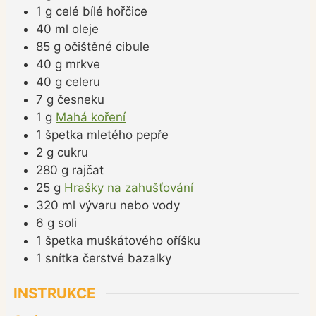
1
g
celé bílé hořčice
40
ml
oleje
85
g
očištěné cibule
40
g
mrkve
40
g
celeru
7
g
česneku
1
g
Mahá koření
1
špetka
mletého pepře
2
g
cukru
280
g
rajčat
25
g
Hrašky na zahušťování
320
ml
vývaru nebo vody
6
g
soli
1
špetka
muškátového oříšku
1
snítka
čerstvé bazalky
INSTRUKCE