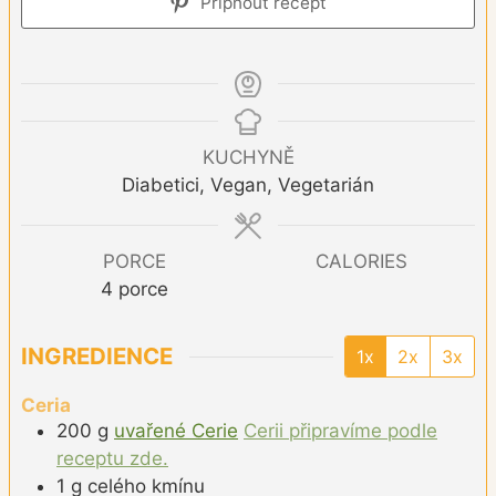
Připnout recept
KUCHYNĚ
Diabetici, Vegan, Vegetarián
PORCE
CALORIES
4
porce
INGREDIENCE
1x
2x
3x
Ceria
200
g
uvařené Cerie
Cerii připravíme podle
receptu zde.
1
g
celého kmínu