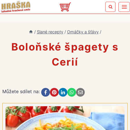
Přeskočit
na
obsah
/
Slané recepty
/
Omáčky a šťávy
/
Boloňské špagety s
Cerií
Můžete sdílet na: