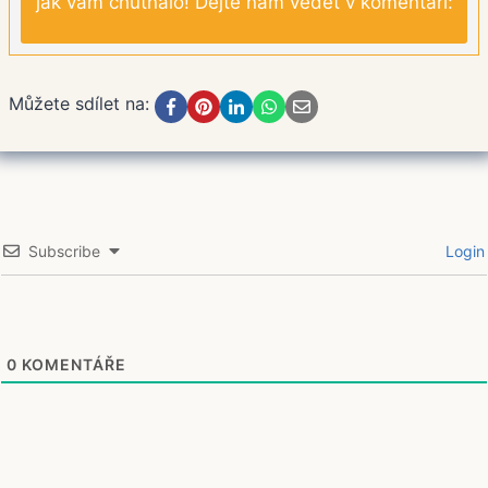
jak vám chutnalo! Dejte nám vědět v komentáři:
Můžete sdílet na:
Subscribe
Login
0
KOMENTÁŘE