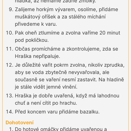
hladka, až nemáme žádné žmolky.
Zalijeme horkým vývarem, osolíme, přidáme
muškátový oříšek a za stálého míchání
přivedeme k varu.
Pak oheň ztlumíme a zvolna vaříme 20 minut
pod pokličkou.
Občas promícháme a zkontrolujeme, zda se
Hraška nepřipaluje.
Je důležité vařit pokrm zvolna, nikoliv zprudka,
aby se voda zbytečně nevyvařovala, ale
současně se vaření nesmí zastavit. Na hladině
je stále vidět jemné vlnění.
Hraška je dobře uvařená, když má lahodnou
chuť a není cítit po hrachu.
Před koncem varu přidáme bazalku.
Dohotovení
Do hotové omáčky přidáme uvařenou a