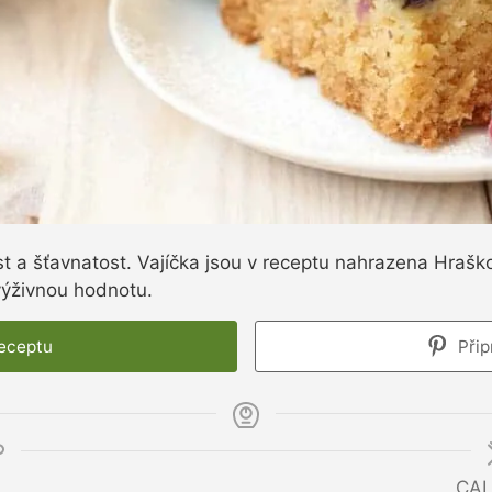
 a šťavnatost. Vajíčka jsou v receptu nahrazena Hraško
 výživnou hodnotu.
receptu
Přip
CAL