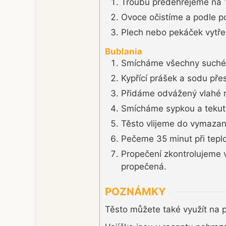
Troubu předehřejeme na 
Ovoce očistíme a podle p
Plech nebo pekáček vyt
Bublania
Smícháme všechny suché 
Kypřící prášek a sodu př
Přidáme odvážený vlahé r
Smícháme sypkou a tekut
Těsto vlijeme do vymaza
Pečeme 35 minut při teplo
Propečení zkontrolujeme v
propečená.
POZNÁMKY
Těsto můžete také využít na p