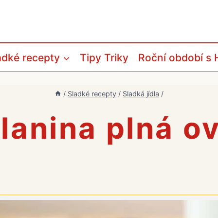
adké recepty
Tipy Triky
Roční období s 
/
Sladké recepty
/
Sladká jídla
/
lanina plná o