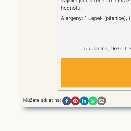
Vajíčka jsou v receptu nahraz
hodnotu.
Alergeny: 1 Lepek (pšenice), 
bublanina, Dezert, 
Můžete sdílet na: