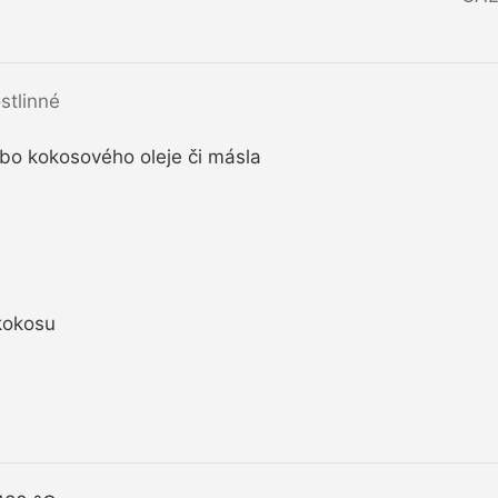
stlinné
bo kokosového oleje či másla
kokosu