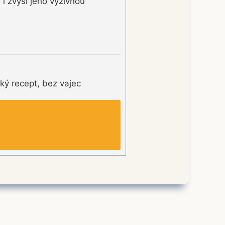
i zvýší jeho výživnou
ký recept, bez vajec