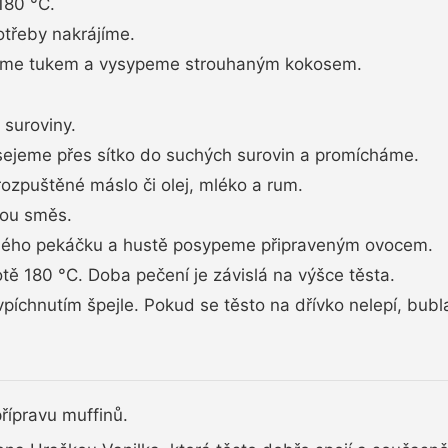
180 °C.
otřeby nakrájíme.
řeme tukem a vysypeme strouhaným kokosem.
suroviny.
esejeme přes sítko do suchých surovin a promícháme.
ozpuštěné máslo či olej, mléko a rum.
ou směs.
ného pekáčku a hustě posypeme připraveným ovocem.
tě 180 °C. Doba pečení je závislá na výšce těsta.
píchnutím špejle. Pokud se těsto na dřívko nelepí, bubl
řípravu muffinů.