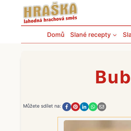
Přeskočit
na
obsah
Domů
Slané recepty
Sl
Bub
Můžete sdílet na: