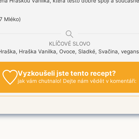
ena Hraškou Vanilka, která těsto dobře spojí a současně 
(7 Mléko)
KLÍČOVÉ SLOVO
Hraška, Hraška Vanilka, Ovoce, Sladké, Svačina, vegans
Vyzkoušeli jste tento recept?
jak vám chutnalo! Dejte nám vědět v komentáři: