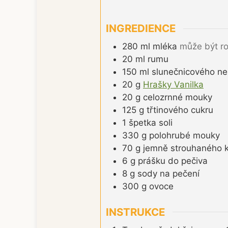
INGREDIENCE
280
ml
mléka
může být ro
20
ml
rumu
150
ml
slunečnicového ne
20
g
Hrašky Vanilka
20
g
celozrnné mouky
125
g
třtinového cukru
1
špetka
soli
330
g
polohrubé mouky
70
g
jemně strouhaného 
6
g
prášku do pečiva
8
g
sody na pečení
300
g
ovoce
INSTRUKCE