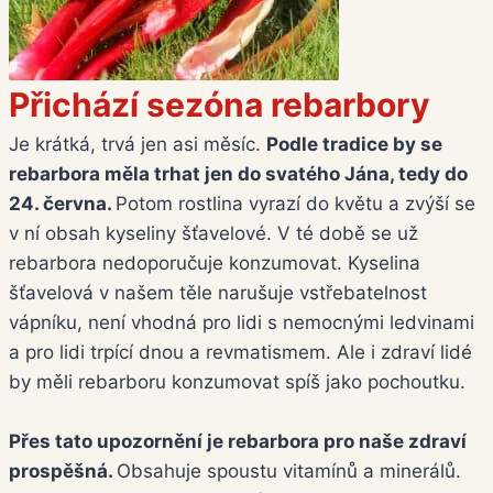
Přichází sezóna rebarbory
Je krátká, trvá jen asi měsíc.
Podle tradice by se
rebarbora měla trhat jen do svatého Jána, tedy do
24. června.
Potom rostlina vyrazí do květu a zvýší se
v ní obsah kyseliny šťavelové. V té době se už
rebarbora nedoporučuje konzumovat. Kyselina
šťavelová v našem těle narušuje vstřebatelnost
vápníku, není vhodná pro lidi s nemocnými ledvinami
a pro lidi trpící dnou a revmatismem. Ale i zdraví lidé
by měli rebarboru konzumovat spíš jako pochoutku.
Přes tato upozornění je rebarbora pro naše zdraví
prospěšná.
Obsahuje spoustu vitamínů a minerálů.