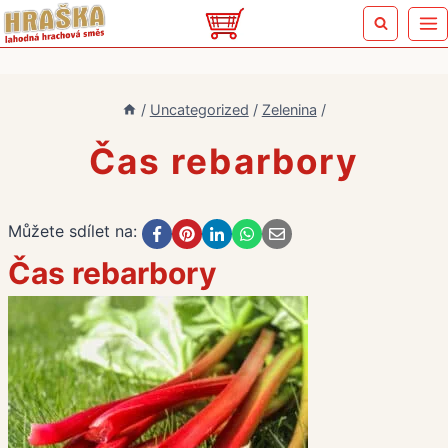
Přeskočit
na
obsah
/
Uncategorized
/
Zelenina
/
Čas rebarbory
Můžete sdílet na:
Čas rebarbory