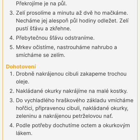
Překrojíme je na půl.
Zelí prosolíme a minutu až dvě ho mačkáme.
Necháme jej alespoň půl hodiny odležet. Zelí
pustí šťávu a zkřehne.
Přebytečnou šťávu odstraníme.
Mrkev očistíme, nastrouháme nahrubo a
smícháme se zelím.
Dohotovení
Drobně nakrájenou cibuli zakapeme trochou
oleje.
Nakládané okurky nakrájíme na malé kostky.
Do vychladlého hraškového základu vmícháme
hořčici, připravenou cibuli, nakládané okurky,
zeleninu a nakrájenou petrželovou nať.
Podle potřeby dochutíme octem a okurkovým
lákem.