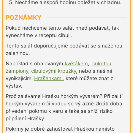
Necháme alespoň hodinu odležet v chladnu.
POZNÁMKY
Pokud nechceme tento salát hned podávat, tak
vynecháme v receptu cibuli.
Tento salát doporučujeme podávat se smaženou
zeleninou.
Například s obalovaným
květákem
,
cuketou
,
žampiony
,
cibulovými kroužky
, nebo s našimi
vynikajícími
Hrašenkami
, které můžete znát z
výstav.
Proč zaléváme Hrašku horkým vývarem? Při zalití
horkým vývarem či vodou se výrazně zkrátí doba
přivedení pokrmu k varu a také se sníží riziko
připálení Hrašky.
Pokrmy je dobré zahušťovat Hraškou namísto