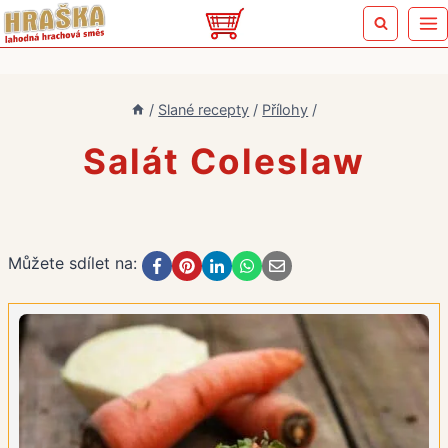
Přeskočit
na
obsah
/
Slané recepty
/
Přílohy
/
Salát Coleslaw
Můžete sdílet na: