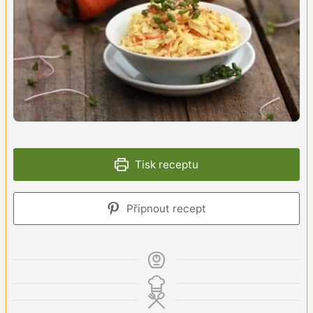
Tisk receptu
Připnout recept