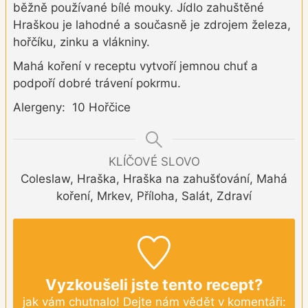
běžně používané bílé mouky. Jídlo zahuštěné
Hraškou je lahodné a současně je zdrojem železa,
hořčíku, zinku a vlákniny.
Mahá koření v receptu vytvoří jemnou chuť a
podpoří dobré trávení pokrmu.
Alergeny: 10 Hořčice
KLÍČOVÉ SLOVO
Coleslaw, Hraška, Hraška na zahušťování, Mahá
koření, Mrkev, Příloha, Salát, Zdraví
Vyzkoušeli jste tento recept?
jak vám chutnalo! Dejte nám vědět v komentáři: