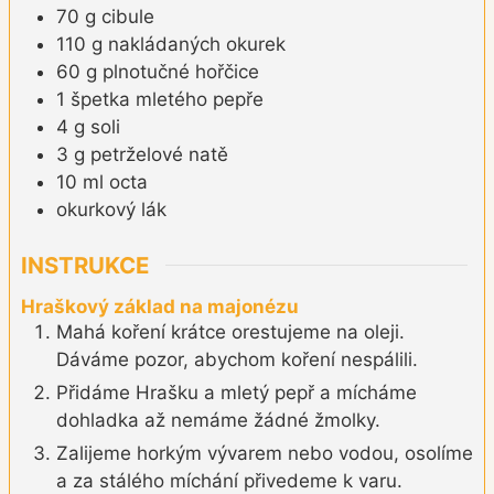
70
g
cibule
110
g
nakládaných okurek
60
g
plnotučné hořčice
1
špetka
mletého pepře
4
g
soli
3
g
petrželové natě
10
ml
octa
okurkový lák
INSTRUKCE
Hraškový základ na majonézu
Mahá koření krátce orestujeme na oleji.
Dáváme pozor, abychom koření nespálili.
Přidáme Hrašku a mletý pepř a mícháme
dohladka až nemáme žádné žmolky.
Zalijeme horkým vývarem nebo vodou, osolíme
a za stálého míchání přivedeme k varu.