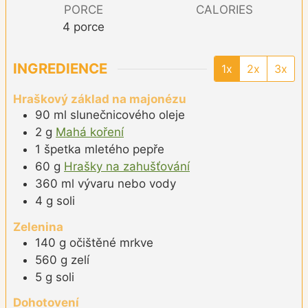
PORCE
CALORIES
4
porce
INGREDIENCE
1x
2x
3x
Hraškový základ na majonézu
90
ml
slunečnicového oleje
2
g
Mahá koření
1
špetka
mletého pepře
60
g
Hrašky na zahušťování
360
ml
vývaru nebo vody
4
g
soli
Zelenina
140
g
očištěné mrkve
560
g
zelí
5
g
soli
Dohotovení