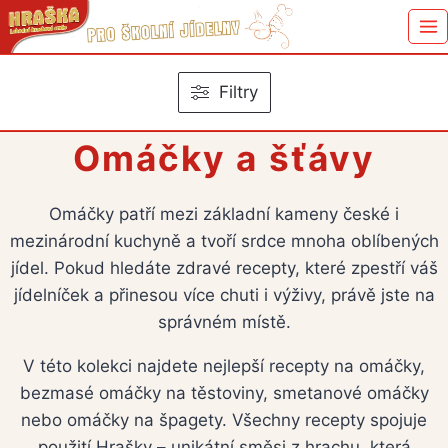
Přeskočit
na
obsah
Filtry
Omáčky a šťávy
Omáčky patří mezi základní kameny české i
mezinárodní kuchyně a tvoří srdce mnoha oblíbených
jídel. Pokud hledáte zdravé recepty, které zpestří váš
jídelníček a přinesou více chuti i výživy, právě jste na
správném místě.
V této kolekci najdete nejlepší recepty na omáčky,
bezmasé omáčky na těstoviny, smetanové omáčky
nebo omáčky na špagety. Všechny recepty spojuje
použití Hrašky – unikátní směsi z hrachu, která