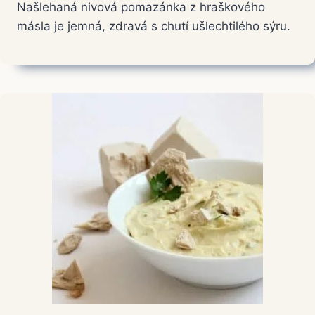
Našlehaná nivová pomazánka z hraškového
másla je jemná, zdravá s chutí ušlechtilého sýru.