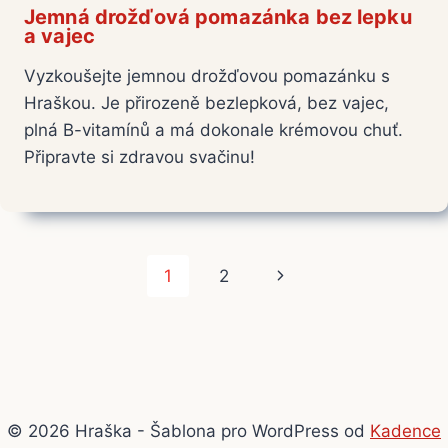
Jemná drožďová pomazánka bez lepku
a vajec
Vyzkoušejte jemnou drožďovou pomazánku s
Hraškou. Je přirozeně bezlepková, bez vajec,
plná B-vitamínů a má dokonale krémovou chuť.
Připravte si zdravou svačinu!
Navigace
Další
1
2
na
strana
stránce
© 2026 Hraška - Šablona pro WordPress od
Kadence