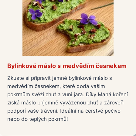
Bylinkové máslo s medvědím česnekem
Zkuste si připravit jemné bylinkové máslo s
medvědím česnekem, které dodá vašim
pokrmům svěží chuť a vůni jara. Díky Mahá koření
získá máslo příjemně vyváženou chuť a zároveň
podpoří vaše trávení. Ideální na čerstvé pečivo
nebo do teplých pokrmů!