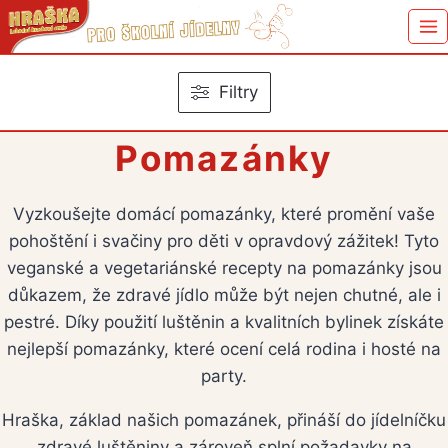
Přeskočit
na
obsah
Filtry
Pomazánky
Vyzkoušejte domácí pomazánky, které promění vaše
pohoštění i svačiny pro děti v opravdový zážitek! Tyto
veganské a vegetariánské recepty na pomazánky jsou
důkazem, že zdravé jídlo může být nejen chutné, ale i
pestré. Díky použití luštěnin a kvalitních bylinek získáte
nejlepší pomazánky, které ocení celá rodina i hosté na
party.
Hraška, základ našich pomazánek, přináší do jídelníčku
zdravé luštěniny a zároveň splní požadavky na