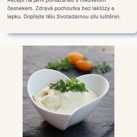
Recept na jarní pomazánku s medvědím
česnekem. Zdravá pochoutka bez laktózy a
lepku. Dopřejte tělu životadárnou sílu luštěnin.