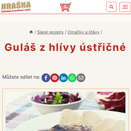
Přeskočit
na
obsah
/
Slané recepty
/
Omáčky a šťávy
/
Guláš z hlívy ústřičné
Můžete sdílet na: