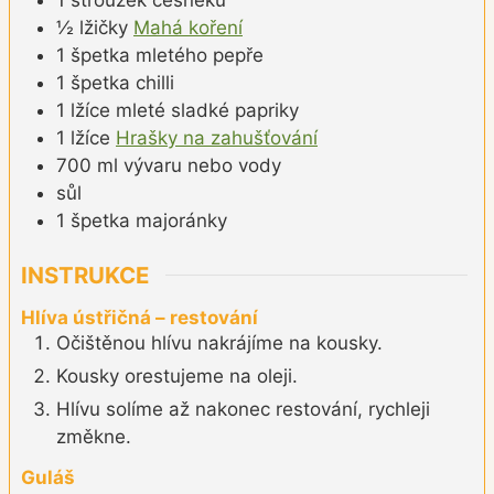
½
lžičky
Mahá koření
1
špetka
mletého pepře
1
špetka
chilli
1
lžíce
mleté sladké papriky
1
lžíce
Hrašky na zahušťování
700
ml
vývaru nebo vody
sůl
1
špetka
majoránky
INSTRUKCE
Hlíva ústřičná – restování
Očištěnou hlívu nakrájíme na kousky.
Kousky orestujeme na oleji.
Hlívu solíme až nakonec restování, rychleji
změkne.
Guláš