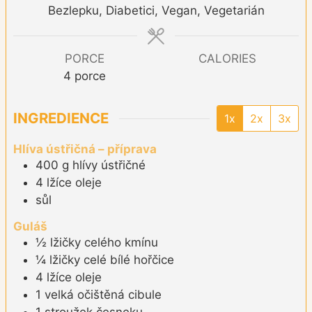
Bezlepku, Diabetici, Vegan, Vegetarián
PORCE
CALORIES
4
porce
INGREDIENCE
1x
2x
3x
Hlíva ústřičná – příprava
400
g
hlívy ústřičné
4
lžíce
oleje
sůl
Guláš
½
lžičky
celého kmínu
¼
lžičky
celé bílé hořčice
4
lžíce
oleje
1
velká
očištěná cibule
1
stroužek
česneku