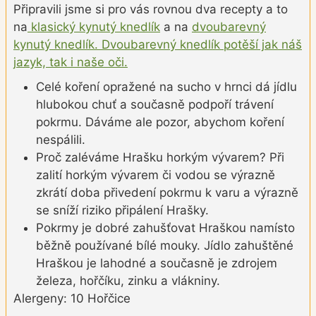
Připravili jsme si pro vás rovnou dva recepty a to
na
klasický kynutý knedlík
a na
dvoubarevný
kynutý knedlík. Dvoubarevný knedlík potěší jak náš
jazyk, tak i naše oči.
Celé koření opražené na sucho v hrnci dá jídlu
hlubokou chuť a současně podpoří trávení
pokrmu. Dáváme ale pozor, abychom koření
nespálili.
Proč zaléváme Hrašku horkým vývarem? Při
zalití horkým vývarem či vodou se výrazně
zkrátí doba přivedení pokrmu k varu a výrazně
se sníží riziko připálení Hrašky.
Pokrmy je dobré zahušťovat Hraškou namísto
běžně používané bílé mouky. Jídlo zahuštěné
Hraškou je lahodné a současně je zdrojem
železa, hořčíku, zinku a vlákniny.
Alergeny: 10 Hořčice