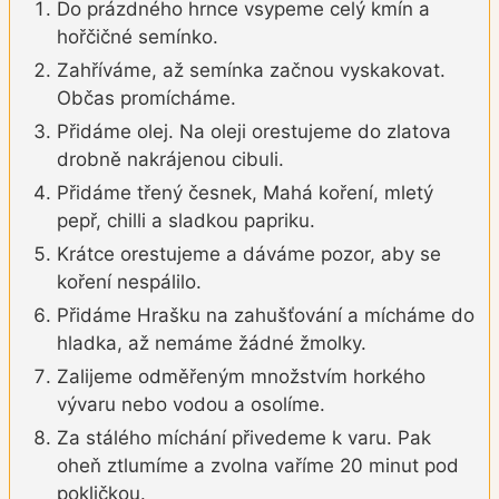
Do prázdného hrnce vsypeme celý kmín a
hořčičné semínko.
Zahříváme, až semínka začnou vyskakovat.
Občas promícháme.
Přidáme olej. Na oleji orestujeme do zlatova
drobně nakrájenou cibuli.
Přidáme třený česnek, Mahá koření, mletý
pepř, chilli a sladkou papriku.
Krátce orestujeme a dáváme pozor, aby se
koření nespálilo.
Přidáme Hrašku na zahušťování a mícháme do
hladka, až nemáme žádné žmolky.
Zalijeme odměřeným množstvím horkého
vývaru nebo vodou a osolíme.
Za stálého míchání přivedeme k varu. Pak
oheň ztlumíme a zvolna vaříme 20 minut pod
pokličkou.