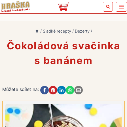
Přeskočit
na
obsah
/
Sladké recepty
/
Dezerty
/
Čokoládová svačinka
s banánem
Můžete sdílet na: