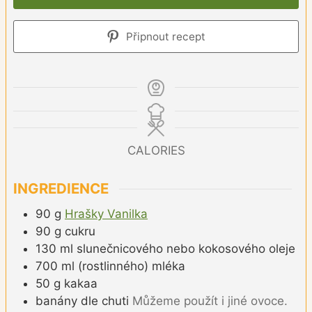
Připnout recept
CALORIES
INGREDIENCE
90
g
Hrašky Vanilka
90
g
cukru
130
ml
slunečnicového nebo kokosového oleje
700
ml
(rostlinného) mléka
50
g
kakaa
banány dle chuti
Můžeme použít i jiné ovoce.