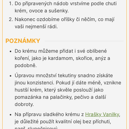
Do připravených nádob vrstvíme podle chuti
krém, ovoce a sušenky.
Nakonec ozdobíme oříšky či něčím, co mají
vaši nejmenší rádi.
POZNÁMKY
Do krému můžeme přidat i své oblíbené
koření, jako je kardamom, skořice, anýz a
podobně.
Úpravou množství tekutiny snadno získáte
jinou konzistenci. Pokud jí dáte méně, vznikne
hustší krém, který skvěle poslouží jako
pomazánka na palačinky, pečivo a další
dobroty.
Na přípravu sladkého krému z
Hrašky Vanilky
,
je důležité použít kvalitní olej bez příchuti,
např. slunečnicový.