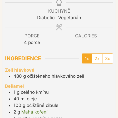
KUCHYNĚ
Diabetici, Vegetarián
PORCE
CALORIES
4
porce
INGREDIENCE
1x
2x
3x
Zelí hlávkové
480
g
očištěného hlávkového zelí
Bešamel
1
g
celého kmínu
40
ml
oleje
100
g
očištěné cibule
2
g
Mahá koření