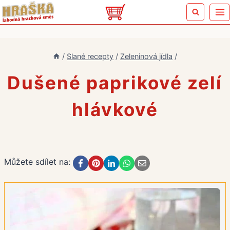
Přeskočit
na
obsah
/
Slané recepty
/
Zeleninová jídla
/
Dušené paprikové zelí
hlávkové
Můžete sdílet na: