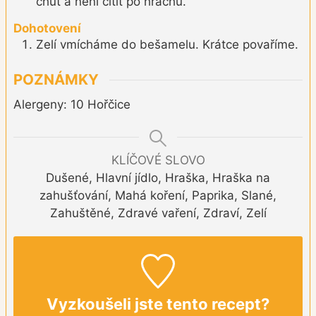
chuť a není cítit po hrachu.
Dohotovení
Zelí vmícháme do bešamelu. Krátce povaříme.
POZNÁMKY
Alergeny: 10 Hořčice
KLÍČOVÉ SLOVO
Dušené, Hlavní jídlo, Hraška, Hraška na
zahušťování, Mahá koření, Paprika, Slané,
Zahuštěné, Zdravé vaření, Zdraví, Zelí
Vyzkoušeli jste tento recept?