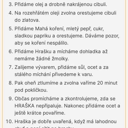
Přidáme olej a drobně nakrájenou cibuli.
Na rozehřátém oleji zvolna orestujeme cibuli
do zlatova.
Přidáme Mahá koření, mletý pepř, cukr,
sladkou papriku a orestujeme. Dáváme pozor,
aby se koření nespálilo.
Přidáme Hrašku a mícháme dohladka až
nemáme žádné žmolky.
Zalijeme vývarem, přidáme sůl, ocet a za
stálého míchání přivedeme k varu.
Pak oheň ztlumíme a zvolna vaříme 20 minut
pod pokličkou.
Občas promícháme a zkontrolujeme, zda se
HRAŠKA nepřipaluje. Nakonec přidáme ocet a
ještě krátce povaříme.
Hraška je dobře uvařená, když má lahodnou