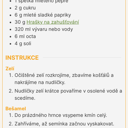
1
špetka
mletého pepře
2
g
cukru
6
g
mleté sladké papriky
30
g
Hrašky na zahušťování
320
ml
vývaru nebo vody
6
ml
octa
4
g
soli
INSTRUKCE
Zelí
Očištěné zelí rozkrojíme, zbavíme košťálů a
nakrájíme na nudličky.
Nudličky zelí krátce povaříme v osolené vodě a
scedíme.
Bešamel
Do prázdného hrnce vsypeme kmín celý.
Zahříváme, až semínka začnou vyskakovat.