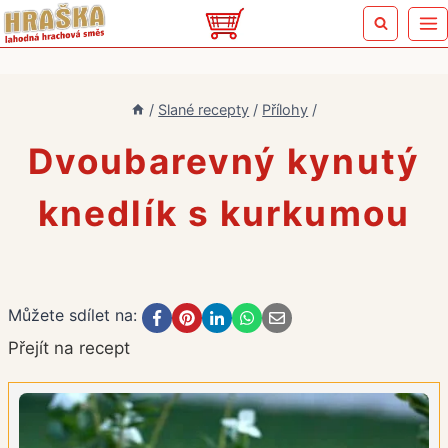
Přeskočit
na
obsah
/
Slané recepty
/
Přílohy
/
Dvoubarevný kynutý
knedlík s kurkumou
Můžete sdílet na:
Přejít na recept