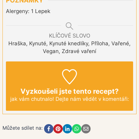
POZNÁMKY
Alergeny: 1 Lepek
KLÍČOVÉ SLOVO
Hraška, Kynuté, Kynuté knedlíky, Příloha, Vařené,
Vegan, Zdravé vaření
Vyzkoušeli jste tento recept?
jak vám chutnalo! Dejte nám vědět v komentáři:
Můžete sdílet na: