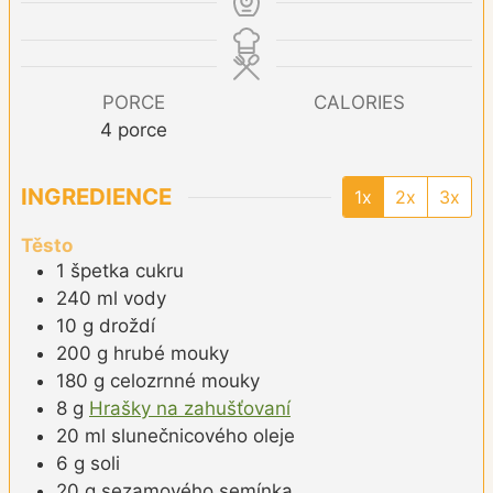
PORCE
CALORIES
4
porce
INGREDIENCE
1x
2x
3x
Těsto
1
špetka
cukru
240
ml
vody
10
g
droždí
200
g
hrubé mouky
180
g
celozrnné mouky
8
g
Hrašky na zahušťovaní
20
ml
slunečnicového oleje
6
g
soli
20
g
sezamového semínka