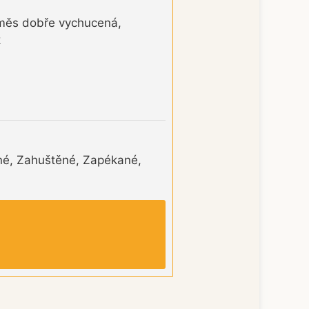
 směs dobře vychucená,
k
ané, Zahuštěné, Zapékané,