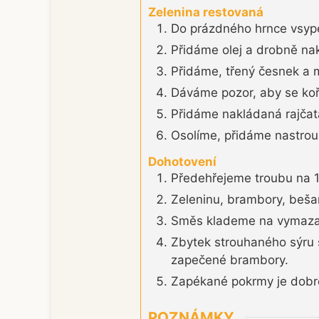
Zelenina restovaná
Do prázdného hrnce vsype
Přidáme olej a drobně nak
Přidáme, třený česnek a m
Dáváme pozor, aby se koře
Přidáme nakládaná rajčat
Osolíme, přidáme nastrouh
Dohotovení
Předehřejeme troubu na 
Zeleninu, brambory, beša
Směs klademe na vymazan
Zbytek strouhaného sýru 
zapečené brambory.
Zapékané pokrmy je dobré 
POZNÁMKY