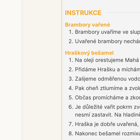
INSTRUKCE
Brambory vařené
Brambory uvaříme ve slu
Uvařené brambory nechám
Hraškový bešamel
Na oleji orestujeme Mahá 
Přidáme Hrašku a míchá
Zalijeme odměřenou vodou
Pak oheň ztlumíme a zvol
Občas promícháme a zkont
Je důležité vařit pokrm z
nesmí zastavit. Na hladině
Hraška je dobře uvařená, 
Nakonec bešamel rozmix