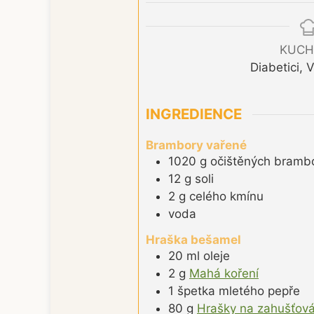
KUCH
Diabetici, 
INGREDIENCE
Brambory vařené
1020
g
očištěných bramb
12
g
soli
2
g
celého kmínu
voda
Hraška bešamel
20
ml
oleje
2
g
Mahá koření
1
špetka
mletého pepře
80
g
Hrašky na zahušťová