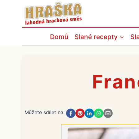
Přeskočit
na
obsah
Domů
Slané recepty
Sl
Fran
Můžete sdílet na: