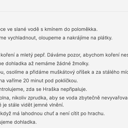
pce ve slané vodě s kmínem do poloměkka.
e vychladnout, oloupeme a nakrájíme na plátky.
koření a mletý pepř. Dáváme pozor, abychom koření nesp
me dohladka až nemáme žádné žmolky.
, osolíme a přidáme muškátový oříšek a za stálého míc
na vaříme 20 minut pod pokličkou.
rolujeme, zda se Hraška nepřipaluje.
volna, nikoliv zprudka, aby se voda zbytečně nevyvařova
 je stále vidět jemné vlnění.
když má lahodnou chuť a není cítit po hrachu.
ujeme dohladka.