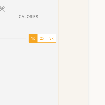
CALORIES
1x
2x
3x