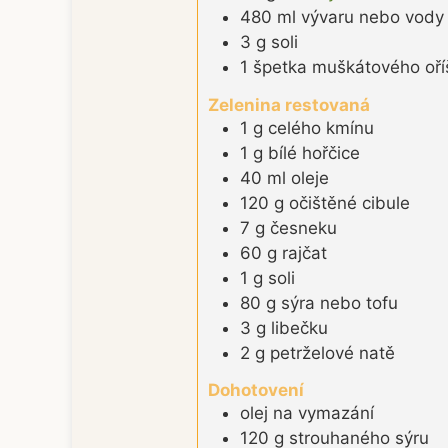
480
ml
vývaru nebo vody
3
g
soli
1
špetka
muškátového oří
Zelenina restovaná
1
g
celého kmínu
1
g
bílé hořčice
40
ml
oleje
120
g
očištěné cibule
7
g
česneku
60
g
rajčat
1
g
soli
80
g
sýra nebo tofu
3
g
libečku
2
g
petrželové natě
Dohotovení
olej na vymazání
120
g
strouhaného sýru