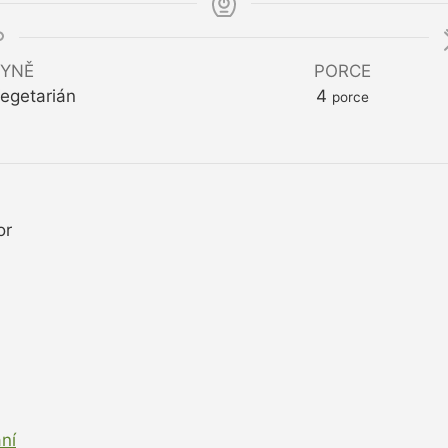
YNĚ
PORCE
Vegetarián
4
porce
or
ní