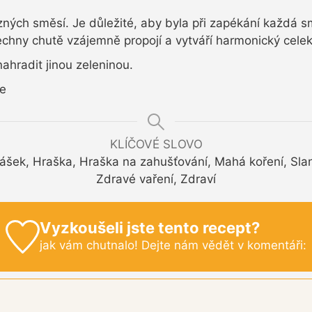
ůzných směsí. Je důležité, aby byla při zapékání každá
hny chutě vzájemně propojí a vytváří harmonický cele
hradit jinou zeleninou.
ce
KLÍČOVÉ SLOVO
Hrášek, Hraška, Hraška na zahušťování, Mahá koření, Sl
Zdravé vaření, Zdraví
Vyzkoušeli jste tento recept?
jak vám chutnalo! Dejte nám vědět v komentáři: