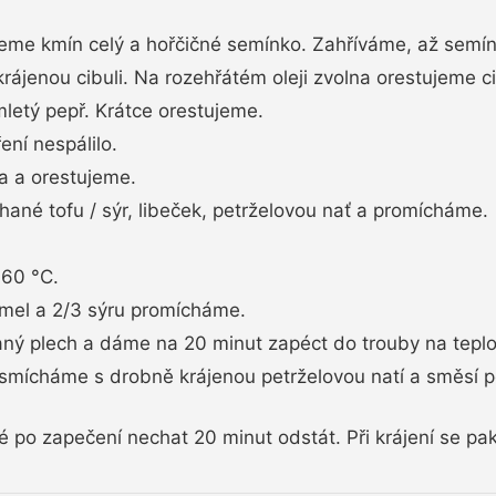
me kmín celý a hořčičné semínko. Zahříváme, až semí
rájenou cibuli. Na rozehřátém oleji zvolna orestujeme ci
letý pepř. Krátce orestujeme.
ní nespálilo.
a a orestujeme.
ané tofu / sýr, libeček, petrželovou nať a promícháme.
160 °C.
mel a 2/3 sýru promícháme.
ý plech a dáme na 20 minut zapéct do trouby na teplo
smícháme s drobně krájenou petrželovou natí a směsí 
po zapečení nechat 20 minut odstát. Při krájení se pak