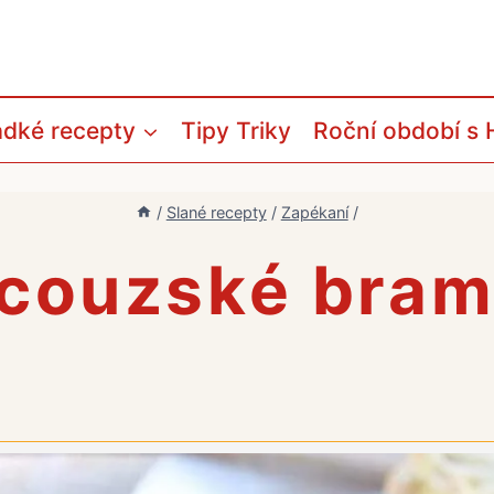
adké recepty
Tipy Triky
Roční období s 
/
Slané recepty
/
Zapékaní
/
couzské bra