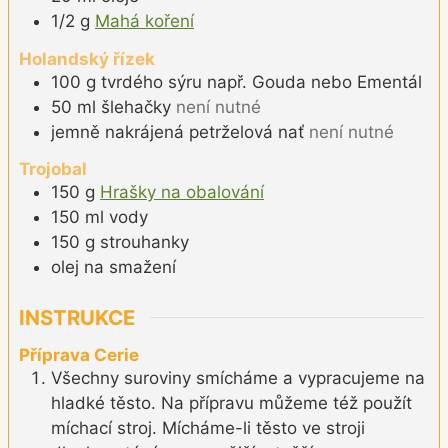
1/2
g
Mahá koření
Holandský řízek
100
g
tvrdého sýru např. Gouda nebo Ementál
50
ml
šlehačky
není nutné
jemně nakrájená petrželová nať
není nutné
Trojobal
150
g
Hrašky na obalování
150
ml
vody
150
g
strouhanky
olej na smažení
INSTRUKCE
Příprava Cerie
Všechny suroviny smícháme a vypracujeme na
hladké těsto. Na přípravu můžeme též použít
míchací stroj. Mícháme-li těsto ve stroji