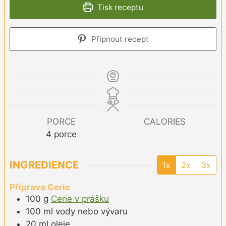
Tisk receptu
Připnout recept
PORCE
CALORIES
4
porce
INGREDIENCE
1x
2x
3x
Příprava Cerie
100
g
Cerie v prášku
100
ml
vody nebo vývaru
20
ml
oleje