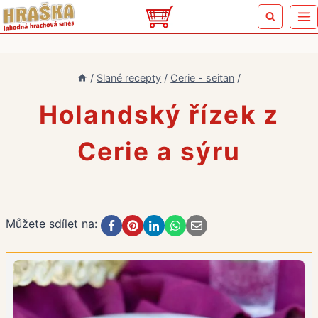
Přeskočit
na
obsah
/
Slané recepty
/
Cerie - seitan
/
Holandský řízek z
Cerie a sýru
Můžete sdílet na: