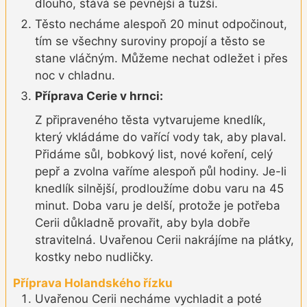
dlouho, stává se pevnější a tužší.
Těsto necháme alespoň 20 minut odpočinout,
tím se všechny suroviny propojí a těsto se
stane vláčným. Můžeme nechat odležet i přes
noc v chladnu.
Příprava Cerie v hrnci:
Z připraveného těsta vytvarujeme knedlík,
který vkládáme do vařící vody tak, aby plaval.
Přidáme sůl, bobkový list, nové koření, celý
pepř a zvolna vaříme alespoň půl hodiny. Je-li
knedlík silnější, prodloužíme dobu varu na 45
minut. Doba varu je delší, protože je potřeba
Cerii důkladně provařit, aby byla dobře
stravitelná. Uvařenou Cerii nakrájíme na plátky,
kostky nebo nudličky.
Příprava Holandského řízku
Uvařenou Cerii necháme vychladit a poté