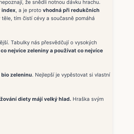
 nepoznají, že snědli notnou dávku hrachu.
 index
, a je proto
vhodná při redukčních
 těle, tím čistí cévy a současně pomáhá
ější. Tabulky nás přesvědčují o vysokých
 co nejvíce zeleniny a používat co nejvíce
bio zeleninu
. Nejlepší je vypěstovat si vlastní
žování diety májí velký hlad.
Hraška svým