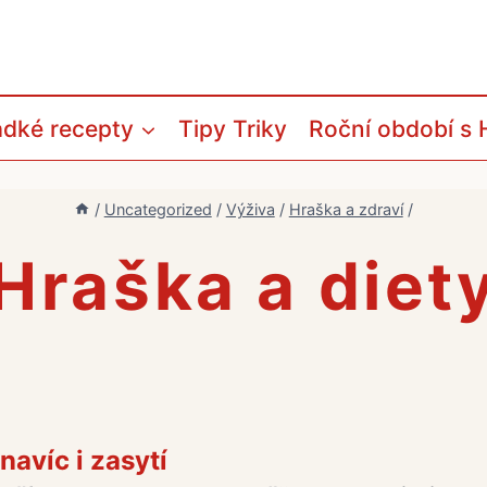
adké recepty
Tipy Triky
Roční období s 
/
Uncategorized
/
Výživa
/
Hraška a zdraví
/
Hraška a diet
avíc i zasytí