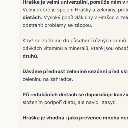
Hraška je velmi univerzální, pomůže nám v n
Velmi dobré je spojení Hrašky a zeleniny, pro
dietách.
Vysoký podíl vlákniny v Hrašce a zel
odstranit problémy se zácpou.
Když se začteme do působení různých druhů ze
dávkách vitamínů a minerálů, které jsou obsa
druhů.
Dáváme přednost zelenině sezónní před sk
zeleninu na zahrádce.
Při redukčních dietách se doporučuje konzumo
složením podpoří dietu, ale navíc i zasytí.
Hraška je vhodná i jako prevence mnoha ne