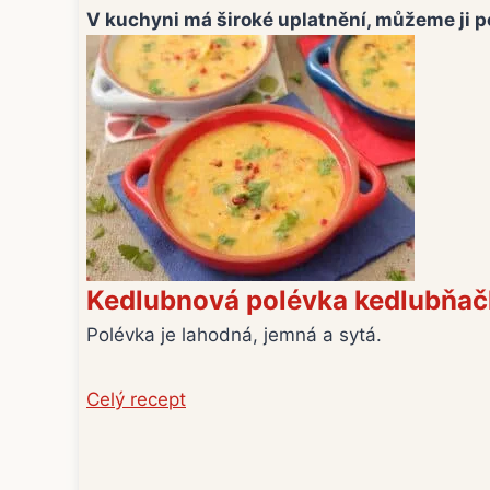
V kuchyni má široké uplatnění, můžeme ji po
Kedlubnová polévka kedlubňač
Polévka je lahodná, jemná a sytá.
Celý recept