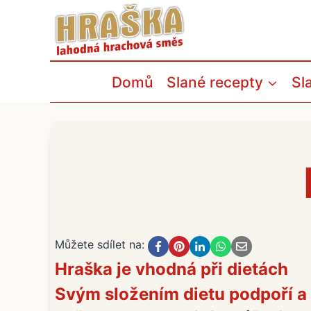
Přeskočit
na
obsah
Domů
Slané recepty
Sl
Můžete sdílet na:
Hraška je vhodná při dietách
Svým složením dietu podpoří a n