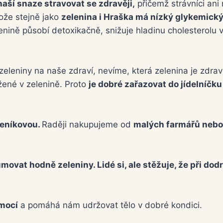
aší snaze stravovat se zdravěji,
přičemž strávníci ani
tože stejně jako
zelenina i Hraška má nízký glykemický
enině působí detoxikačně, snižuje hladinu cholesterolu v
leniny na naše zdraví, nevíme, která zelenina je zdrav
žené v zelenině. Proto
je dobré zařazovat do jídelníčku
leníkovou.
Raději nakupujeme od
malých farmářů nebo 
vat hodně zeleniny. Lidé si, ale stěžuje, že při dodr
mocí
a pomáhá nám udržovat tělo v dobré kondici.