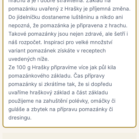
hrachu a je i dobře stravitelná. Základ na
pomazánku uvařený z Hrašky je příjemná změna.
Do jídelníčku dostaneme luštěninu a nikdo ani
nepozná, že pomazánka je připravena z hrachu.
Takové pomazánky jsou nejen zdravé, ale šetří i
náš rozpočet. Inspiraci pro velké množství
variant pomazánek získáte v receptech
uvedených níže.
Ze 100 g Hrašky připravíme více jak půl kila
pomazánkového základu. Čas přípravy
pomazánky si zkrátíme tak, že si dopředu
uvaříme hraškový základ a část základu
použijeme na zahuštění polévky, omáčky či
guláše a zbytek na přípravu pomazánky či
dresingu.