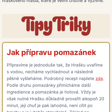
hraškového másla, které je velmi chutné a výživné.
Jak přípravu pomazánek
Připravíme je jednoduše tak, že Hrašku uvaříme
s vodou, necháme vychladnout a následně
pěkně vyšleháme. Podrobný recept najdete
zde
.
Podle druhu pomazánky přimícháme další
ingredience a pomazánka je hotová. Vždy je
však nutné Hrašku důkladně provařit alespoň 20
minut, její chuť je pak lahodná, není cítit po