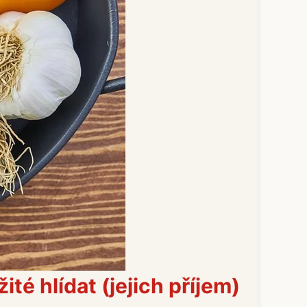
té hlídat (jejich příjem)