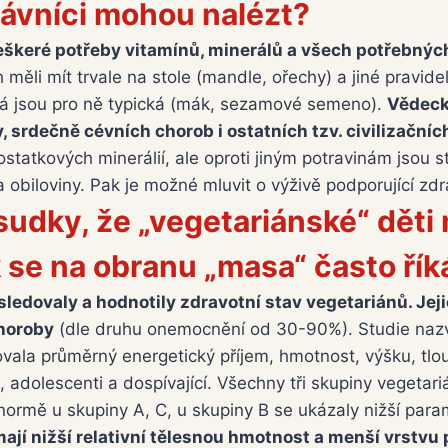
trávníci mohou nalézt?
veškeré potřeby vitamínů, minerálů a všech potřebných
 měli mít trvale na stole (mandle, ořechy) a jiné pravi
terá jsou pro ně typická (mák, sezamové semeno).
Vědeck
, srdečně cévních chorob i ostatních tzv. civilizační
tkových minerálií, ale oproti jiným potravinám jsou stál
 obiloviny. Pak je možné mluvit o výživě podporující zdr
sudky, že „vegetariánské“ děti 
ak se na obranu „masa“ často řík
sledovaly a hodnotily zdravotní stav vegetariánů. Jeji
choroby
(dle druhu onemocnění od 30-90%). Studie nazva
ovala průměrný energetický příjem, hmotnost, výšku, tlo
, adolescenti a dospívající. Všechny tři skupiny vegetari
ormě u skupiny A, C, u skupiny B se ukázaly nižší par
ají nižší relativní tělesnou hmotnost a menší vrstvu