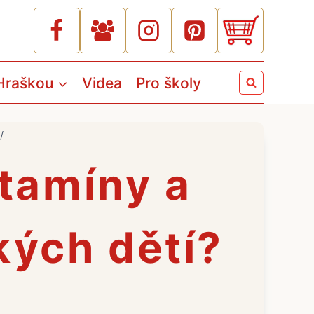
Hraškou
Videa
Pro školy
/
itamíny a
kých dětí?