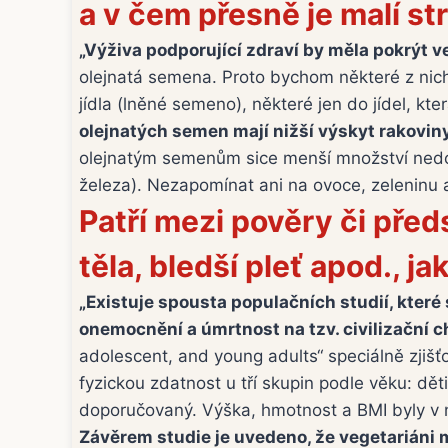
a v čem přesně je malí s
„Výživa podporující zdraví by měla pokrýt 
olejnatá semena. Proto bychom některé z nich
jídla (lněné semeno), některé jen do jídel, k
olejnatých semen mají nižší výskyt rakoviny
olejnatým semenům sice menší množství nedosta
železa). Nezapomínat ani na ovoce, zeleninu a
Patří mezi pověry či před
těla, bledší pleť apod., j
„Existuje spousta populačních studií, které 
onemocnění a úmrtnost na tzv. civilizační 
adolescent, and young adults“ speciálně zjišť
fyzickou zdatnost u tří skupin podle věku: děti
doporučovaný. Výška, hmotnost a BMI byly v n
Závěrem studie je uvedeno, že vegetariáni m