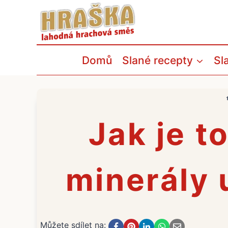
Přeskočit
na
obsah
Domů
Slané recepty
Sl
Jak je t
minerály 
Můžete sdílet na: