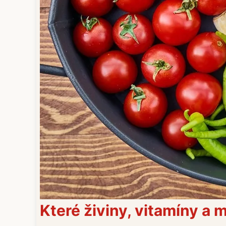
Které živiny, vitamíny a m