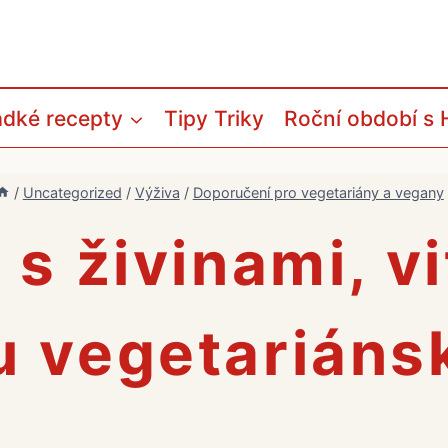
adké recepty
Tipy Triky
Roční období s 
/
Uncategorized
/
Výživa
/
Doporučení pro vegetariány a vegany
o s živinami, v
u vegetariáns