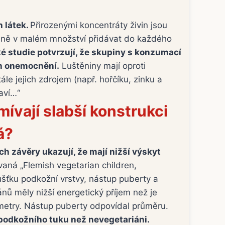
 látek.
Přirozenými koncentráty živin jsou
delně v malém množství přidávat do každého
é studie potvrzují, že skupiny s konzumací
ch onemocnění.
Luštěniny mají oproti
e jejich zdrojem (např. hořčíku, zinku a
aví…“
mívají slabší konstrukci
á?
ch závěry ukazují, že mají nižší výskyt
ná „Flemish vegetarian children,
ušťku podkožní vrstvy, nástup puberty a
ánů měly nižší energetický příjem než je
ametry. Nástup puberty odpovídal průměru.
 podkožního tuku než nevegetariáni.