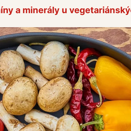
amíny a minerály u vegetariánsk