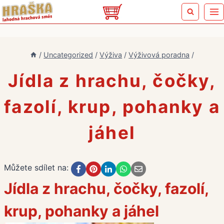
Přeskočit
na
obsah
/
Uncategorized
/
Výživa
/
Výživová poradna
/
Jídla z hrachu, čočky,
fazolí, krup, pohanky a
jáhel
Můžete sdílet na:
Jídla z hrachu, čočky, fazolí,
krup, pohanky a jáhel