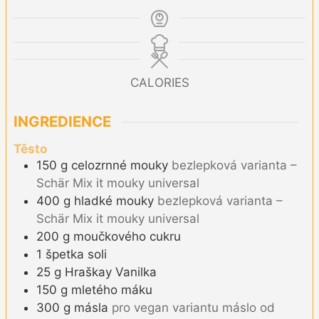
CALORIES
INGREDIENCE
Těsto
150
g
celozrnné mouky
bezlepková varianta –
Schär Mix it mouky universal
400
g
hladké mouky
bezlepková varianta –
Schär Mix it mouky universal
200
g
moučkového cukru
1
špetka
soli
25
g
Hraškay Vanilka
150
g
mletého máku
300
g
másla
pro vegan variantu máslo od