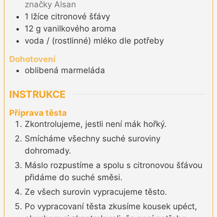
značky Alsan
1
lžíce
citronové šťávy
12
g
vanilkového aroma
voda / (rostlinné) mléko dle potřeby
Dohotovení
oblibená marmeláda
INSTRUKCE
Příprava těsta
Zkontrolujeme, jestli není mák hořký.
Smícháme všechny suché suroviny
dohromady.
Máslo rozpustíme a spolu s citronovou šťávou
přidáme do suché směsi.
Ze všech surovin vypracujeme těsto.
Po vypracovaní těsta zkusíme kousek upéct,