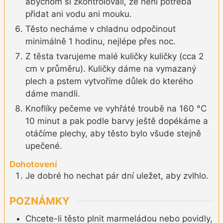
abychom si zkontrolovali, že není potřeba
přidat ani vodu ani mouku.
Těsto necháme v chladnu odpočinout
minimálně 1 hodinu, nejlépe přes noc.
Z těsta tvarujeme malé kuličky kuličky (cca 2
cm v průměru). Kuličky dáme na vymazaný
plech a pstem vytvoříme důlek do kterého
dáme mandli.
Knoflíky pečeme ve vyhřáté troubě na 160 °C
10 minut a pak podle barvy ještě dopékáme a
otáčíme plechy, aby těsto bylo všude stejně
upečené.
Dohotovení
Je dobré ho nechat pár dní uležet, aby zvlhlo.
POZNÁMKY
Chcete-li těsto plnit marmeládou nebo povidly,