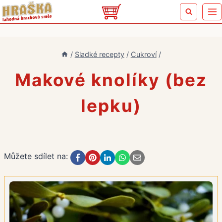
Přeskočit
na
obsah
/
Sladké recepty
/
Cukroví
/
Makové knolíky (bez
lepku)
Můžete sdílet na: