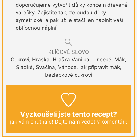
doporučujeme vytvořit důlky koncem dřevěné
vařečky. Zajistíte tak, že budou dírky
symetrické, a pak už je stačí jen naplnit vaší
oblíbenou náplní
KLÍČOVÉ SLOVO
Cukroví, Hraška, Hraška Vanilka, Linecké, Mák,
Sladké, Svačina, Vánoce, jak připravit mák,
bezlepkové cukroví
Vyzkoušeli jste tento recept?
jak vám chutnalo! Dejte nám vědět v komentáři: