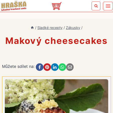
Přeskočit
na
obsah
/
Sladké recepty
/
Zákusky
/
Makový cheesecakes
Můžete sdílet na: