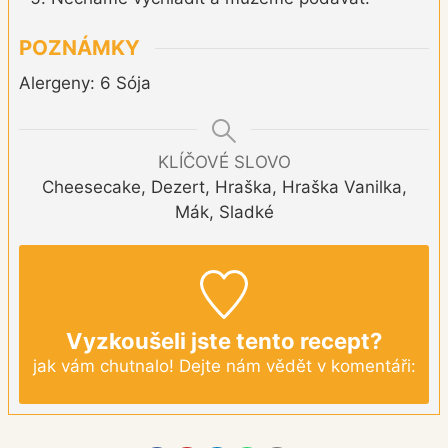
POZNÁMKY
Alergeny: 6 Sója
KLÍČOVÉ SLOVO
Cheesecake, Dezert, Hraška, Hraška Vanilka,
Mák, Sladké
Vyzkoušeli jste tento recept?
jak vám chutnalo! Dejte nám vědět v komentáři: