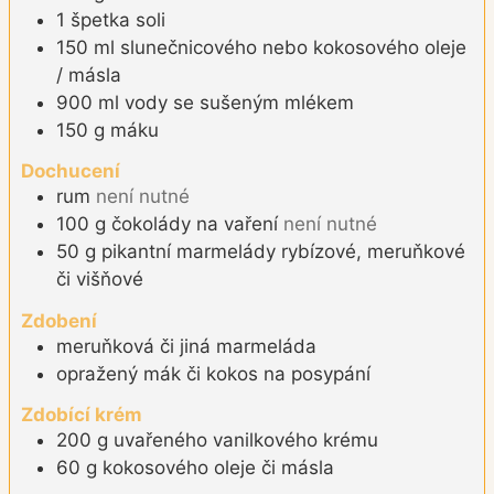
1
špetka
soli
150
ml
slunečnicového nebo kokosového oleje
/ másla
900
ml
vody se sušeným mlékem
150
g
máku
Dochucení
rum
není nutné
100
g
čokolády na vaření
není nutné
50
g
pikantní marmelády rybízové, meruňkové
či višňové
Zdobení
meruňková či jiná marmeláda
opražený mák či kokos na posypání
Zdobící krém
200
g
uvařeného vanilkového krému
60
g
kokosového oleje či másla