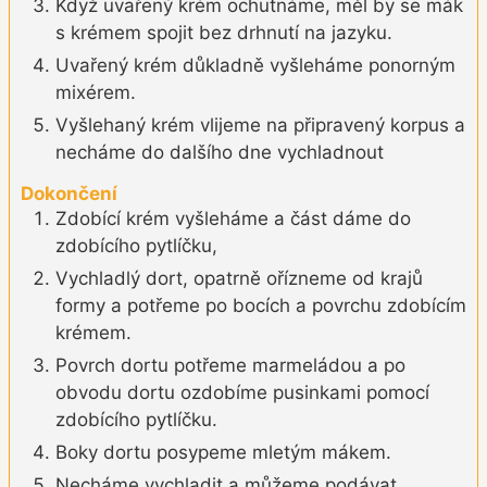
Když uvařený krém ochutnáme, měl by se mák
s krémem spojit bez drhnutí na jazyku.
Uvařený krém důkladně vyšleháme ponorným
mixérem.
Vyšlehaný krém vlijeme na připravený korpus a
necháme do dalšího dne vychladnout
Dokončení
Zdobící krém vyšleháme a část dáme do
zdobícího pytlíčku,
Vychladlý dort, opatrně ořízneme od krajů
formy a potřeme po bocích a povrchu zdobícím
krémem.
Povrch dortu potřeme marmeládou a po
obvodu dortu ozdobíme pusinkami pomocí
zdobícího pytlíčku.
Boky dortu posypeme mletým mákem.
Necháme vychladit a můžeme podávat.