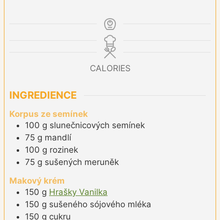
CALORIES
INGREDIENCE
Korpus ze semínek
100
g
slunečnicových semínek
75
g
mandlí
100
g
rozinek
75
g
sušených meruněk
Makový krém
150
g
Hrašky Vanilka
150
g
sušeného sójového mléka
150
g
cukru