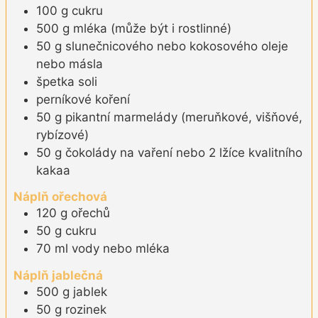
100
g
cukru
500
g
mléka (může být i rostlinné)
50
g
slunečnicového nebo kokosového oleje
nebo másla
špetka
soli
perníkové koření
50
g
pikantní marmelády (meruňkové, višňové,
rybízové)
50
g
čokolády na vaření nebo 2 lžíce kvalitního
kakaa
Náplň ořechová
120
g
ořechů
50
g
cukru
70
ml
vody nebo mléka
Náplň jablečná
500
g
jablek
50
g
rozinek