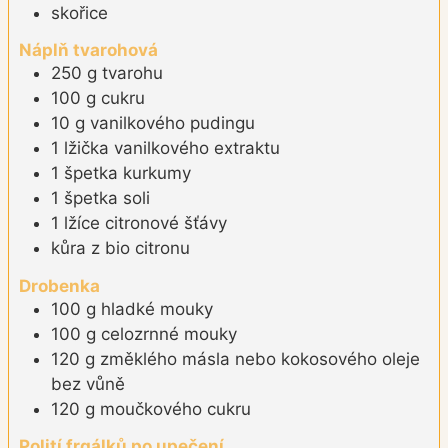
skořice
Náplň tvarohová
250
g
tvarohu
100
g
cukru
10
g
vanilkového pudingu
1
lžička
vanilkového extraktu
1
špetka
kurkumy
1
špetka
soli
1
lžíce
citronové šťávy
kůra z bio citronu
Drobenka
100
g
hladké mouky
100
g
celozrnné mouky
120
g
změklého másla nebo kokosového oleje
bez vůně
120
g
moučkového cukru
Polití frgálků po upečení