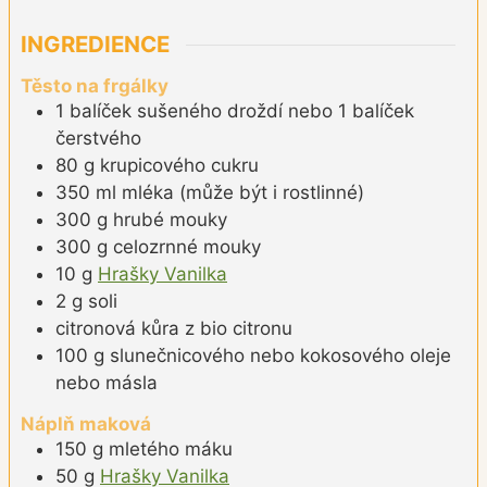
INGREDIENCE
Těsto na frgálky
1
balíček
sušeného droždí nebo 1 balíček
čerstvého
80
g
krupicového cukru
350
ml
mléka (může být i rostlinné)
300
g
hrubé mouky
300
g
celozrnné mouky
10
g
Hrašky Vanilka
2
g
soli
citronová kůra z bio citronu
100
g
slunečnicového nebo kokosového oleje
nebo másla
Náplň maková
150
g
mletého máku
50
g
Hrašky Vanilka