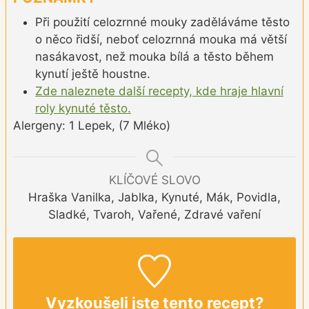
Při použití celozrnné mouky zaděláváme těsto
o něco řidší, neboť celozrnná mouka má větší
nasákavost, než mouka bílá a těsto během
kynutí ještě houstne.
Zde naleznete další recepty, kde hraje hlavní
roly kynuté těsto.
Alergeny: 1 Lepek, (7 Mléko)
KLÍČOVÉ SLOVO
Hraška Vanilka, Jablka, Kynuté, Mák, Povidla,
Sladké, Tvaroh, Vařené, Zdravé vaření
Vyzkoušeli jste tento recept?