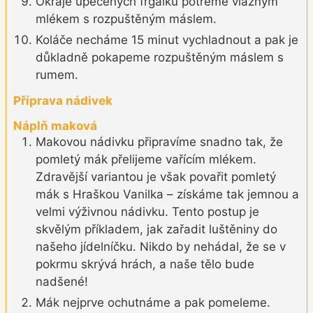
Okraje upečených frgálků potřeme vlažným
mlékem s rozpuštěným máslem.
Koláče necháme 15 minut vychladnout a pak je
důkladně pokapeme rozpuštěným máslem s
rumem.
Příprava nádivek
Náplň maková
Makovou nádivku připravíme snadno tak, že
pomletý mák přelijeme vařícím mlékem.
Zdravější variantou je však povařit pomletý
mák s Hraškou Vanilka – získáme tak jemnou a
velmi výživnou nádivku. Tento postup je
skvělým příkladem, jak zařadit luštěniny do
našeho jídelníčku. Nikdo by nehádal, že se v
pokrmu skrývá hrách, a naše tělo bude
nadšené!
Mák nejprve ochutnáme a pak pomeleme.