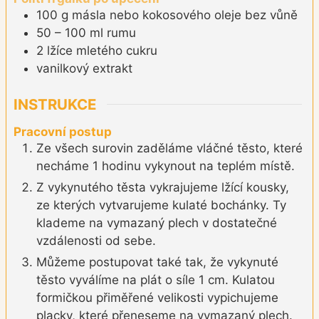
100
g
másla nebo kokosového oleje bez vůně
50 – 100
ml
rumu
2
lžíce
mletého cukru
vanilkový extrakt
INSTRUKCE
Pracovní postup
Ze všech surovin zaděláme vláčné těsto, které
necháme 1 hodinu vykynout na teplém místě.
Z vykynutého těsta vykrajujeme lžící kousky,
ze kterých vytvarujeme kulaté bochánky. Ty
klademe na vymazaný plech v dostatečné
vzdálenosti od sebe.
Můžeme postupovat také tak, že vykynuté
těsto vyválíme na plát o síle 1 cm. Kulatou
formičkou přiměřené velikosti vypichujeme
placky, které přeneseme na vymazaný plech.