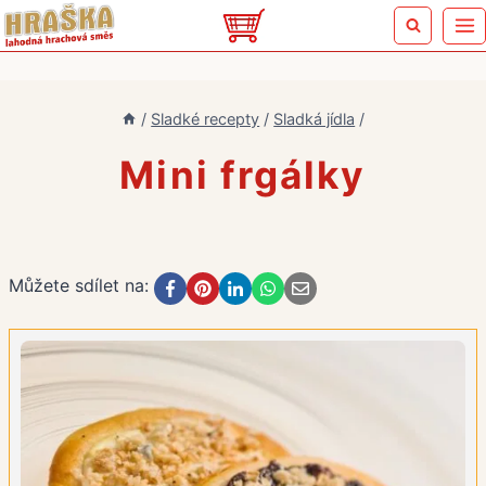
Přeskočit
na
obsah
/
Sladké recepty
/
Sladká jídla
/
Mini frgálky
Můžete sdílet na: