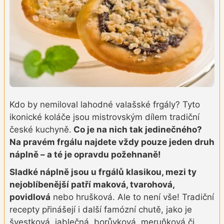
Kdo by nemiloval lahodné valašské frgály? Tyto
ikonické koláče jsou mistrovským dílem tradiční
české kuchyně.
Co je na nich tak jedinečného?
Na pravém frgálu najdete vždy pouze jeden druh
náplně – a té je opravdu požehnaně!
Sladké náplně jsou u frgálů klasikou, mezi ty
nejoblíbenější patří maková, tvarohová,
povidlová
nebo hrušková. Ale to není vše! Tradiční
recepty přinášejí i další famózní chutě, jako je
švestková, jablečná, borůvková, meruňková či