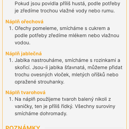
Pokud jsou povidla příliš hustá, podle potřeby
je zředíme trochou vlažné vody nebo rumu.
Náplň ořechová
Ořechy pomeleme, smícháme s cukrem a
podle potřeby zředíme mlékem nebo vlažnou
vodou.
Náplň jablečná
Jablka nastrouháme, smícháme s rozinkami a
skořicí. Jsou-li jablka šťavnatá, můžeme přidat
trochu ovesných vloček, mletých oříšků nebo
opražené strouhanky.
Náplň tvarohová
Na náplň použijeme tvaroh balený nikoli z
vaničky, ten je příliš řídký. Všechny suroviny
smícháme dohromady.
POZNÁMKY