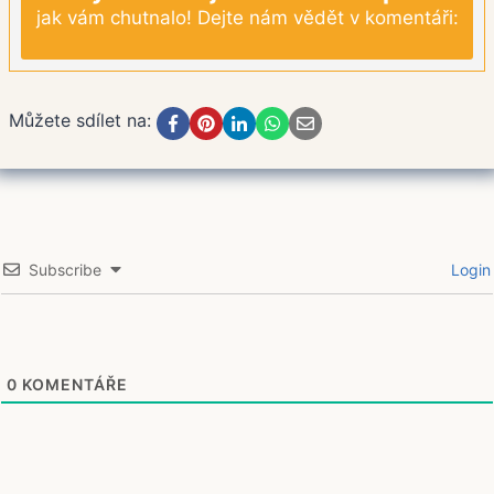
jak vám chutnalo! Dejte nám vědět v komentáři:
Můžete sdílet na:
Subscribe
Login
0
KOMENTÁŘE