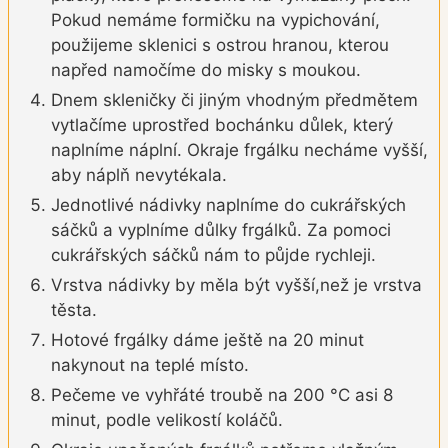
Pokud nemáme formičku na vypichování,
použijeme sklenici s ostrou hranou, kterou
napřed namočíme do misky s moukou.
Dnem skleničky či jiným vhodným předmětem
vytlačíme uprostřed bochánku důlek, který
naplníme náplní. Okraje frgálku necháme vyšší,
aby náplň nevytékala.
Jednotlivé nádivky naplníme do cukrářských
sáčků a vyplníme důlky frgálků. Za pomoci
cukrářských sáčků nám to půjde rychleji.
Vrstva nádivky by měla být vyšší,než je vrstva
těsta.
Hotové frgálky dáme ještě na 20 minut
nakynout na teplé místo.
Pečeme ve vyhřáté troubě na 200 °C asi 8
minut, podle velikostí koláčů.