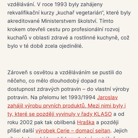
vzdělávání. V roce 1993 byly zahájeny
rekvalifikační kurzy „kuchař vegetarián“, které byly
akreditované Ministerstvem školství. Tímto
krokem otevřeli cestu pro profesionální rozvoj
kuchařů v oblasti zdravé a rostlinné kuchyně, což
bylo v té době zcela ojedinělé.
Zároveň s osvětou a vzděláváním se pustili do
něčeho, co mělo dlouhodobý dopad na
dostupnost zdravých potravin – do vlastní výroby
potravin. Na přelomu let 1993/1994
Jaroslav
zahájil výrobu prvních produktů. Mezi nimi byly i
ty, které se později vyvinuly v řady KLASO
a od
roku 2002 pak tak oblíbená
Hraška
a později
přišel další
výrobek Cerie – domací seitan
. Jejich