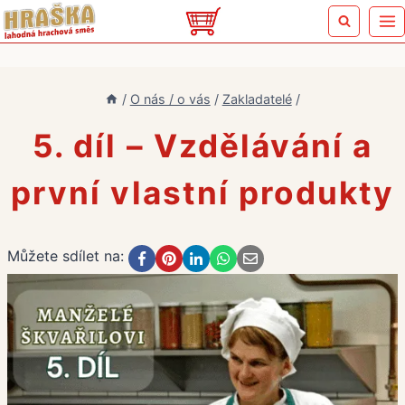
Přeskočit
na
obsah
/
O nás / o vás
/
Zakladatelé
/
5. díl – Vzdělávání a
první vlastní produkty
Můžete sdílet na: