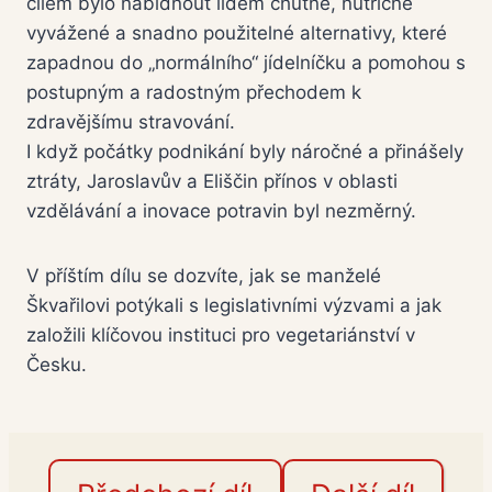
cílem bylo nabídnout lidem chutné, nutričně
vyvážené a snadno použitelné alternativy, které
zapadnou do „normálního“ jídelníčku a pomohou s
postupným a radostným přechodem k
zdravějšímu stravování.
I když počátky podnikání byly náročné a přinášely
ztráty, Jaroslavův a Eliščin přínos v oblasti
vzdělávání a inovace potravin byl nezměrný.
V příštím dílu se dozvíte, jak se manželé
Škvařilovi potýkali s legislativními výzvami a jak
založili klíčovou instituci pro vegetariánství v
Česku.