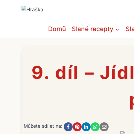
Přeskočit
na
obsah
Domů
Slané recepty
Sl
9. díl – Jí
Můžete sdílet na: