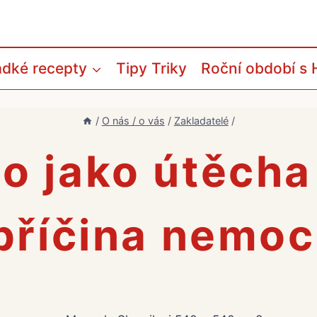
adké recepty
Tipy Triky
Roční období s 
/
O nás / o vás
/
Zakladatelé
/
dlo jako útěch
příčina nemoc