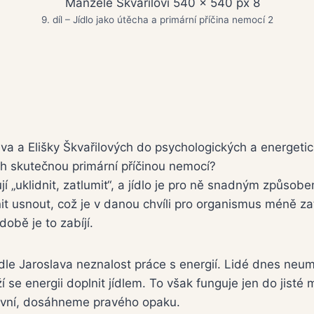
9. díl – Jídlo jako útěcha a primární příčina nemocí 2
 a Elišky Škvařilových do psychologických a energetický
ich skutečnou primární příčinou nemocí?
ují „uklidnit, zatlumit“, a jídlo je pro ně snadným způso
t usnout, což je v danou chvíli pro organismus méně za
době je to zabíjí.
dle Jaroslava neznalost práce s energií. Lidé dnes neu
 se energii doplnit jídlem. To však funguje jen do jist
evní, dosáhneme pravého opaku.