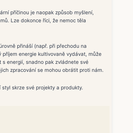
mární příčinou je naopak způsob myšlení,
lémů. Lze dokonce říci, že nemoc těla
úrovně přináší (např. při přechodu na
ý příjem energie kultivovaně vydávat, může
at s energií, snadno pak zvládnete své
ich zpracování se mohou obrátit proti nám.
 styl skrze své projekty a produkty.