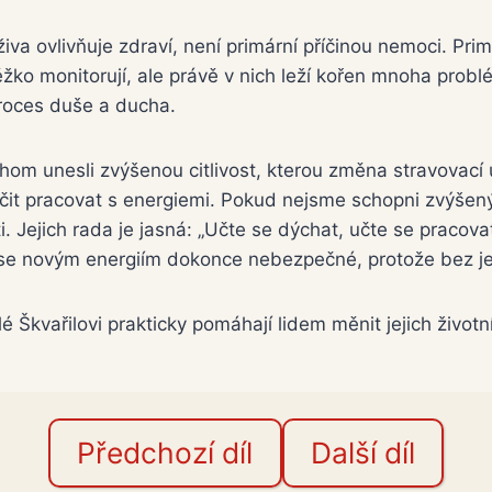
živa ovlivňuje zdraví, není primární příčinou nemoci. Pri
 těžko monitorují, ale právě v nich leží kořen mnoha prob
proces duše a ducha.
chom unesli zvýšenou citlivost, kterou změna stravovací 
učit pracovat s energiemi. Pokud nejsme schopni zvýšen
. Jejich rada je jasná: „Učte se dýchat, učte se pracov
 se novým energiím dokonce nebezpečné, protože bez jej
 Škvařilovi prakticky pomáhají lidem měnit jejich životní
Předchozí díl
Další díl