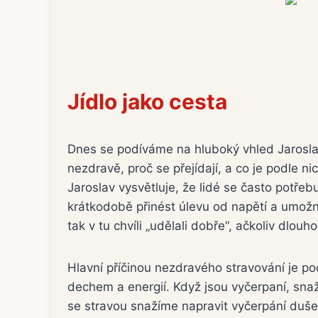
Jídlo jako cesta
Dnes se podíváme na hluboký vhled Jaroslava
nezdravě, proč se přejídají, a co je podle n
Jaroslav vysvětluje, že lidé se často potřeb
krátkodobě přinést úlevu od napětí a umožni
tak v tu chvíli „udělali dobře“, ačkoliv dlouho
Hlavní příčinou nezdravého stravování je po
dechem a energií. Když jsou vyčerpaní, snaží
se stravou snažíme napravit vyčerpání duš