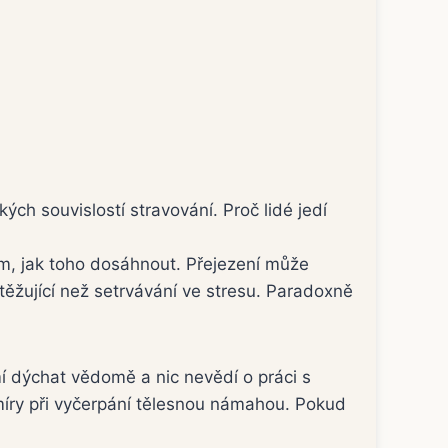
ch souvislostí stravování. Proč lidé jedí
bem, jak toho dosáhnout. Přejezení může
těžující než setrvávání ve stresu. Paradoxně
mí dýchat vědomě a nic nevědí o práci s
é míry při vyčerpání tělesnou námahou. Pokud