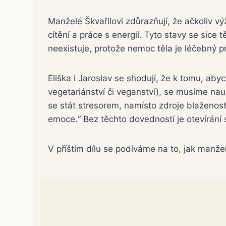
Manželé Škvařilovi zdůrazňují, že ačkoliv vý
cítění a práce s energií. Tyto stavy se sice
neexistuje, protože nemoc těla je léčebný 
Eliška i Jaroslav se shodují, že k tomu, aby
vegetariánství či veganství), se musíme na
se stát stresorem, namísto zdroje blaženosti
emoce.“ Bez těchto dovedností je otevírání
V příštím dílu se podíváme na to, jak manželé